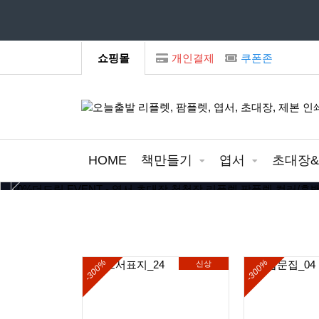
모
쇼핑몰
개인결제
쿠폰존
HOME
책만들기
엽서
초대장
-300%
-300%
신상
신상