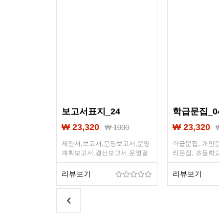
25
보고서표지_24
학급문집_0
₩ 23,320
₩ 23,320
 1000
₩ 1000
운영보고서,운영
제안서,보고서,운영보고서,운영
학급문집, 개인문
보고서,운영결
계획보고서,결산보고서,운영결
리문집, 초등학교
략보고서,사업
산보고서,경영전략보고서,사업
문집, 고등학교 
,제본,계획서,
계획서,사업제안서,제본,계획서,
필, 출력, 제본,
리뷰보기
리뷰보기
인
제출문,표지디자인