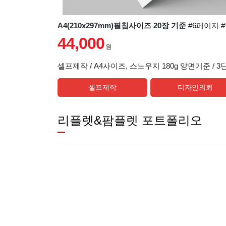
A4(210x297mm)펼침사이즈 20장 기준
#6페이지 
44,000
원
셀프제작 / A4사이즈, 스노우지 180g 양면기준 / 
셀프제작
디자인의뢰
리플렛&팜플렛 포트폴리오