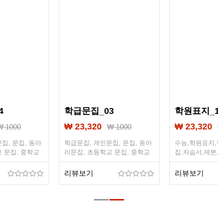
4
학급문집_03
학원표지_1
₩ 23,320
₩ 23,320
₩ 1000
₩ 1000
집, 문집, 동아
학급문집, 개인문집, 문집, 동아
수능,학원표지,
 문집, 중학교
리문집, 초등학교 문집, 중학교
집,자습서,제본
문집, 자서전, 수
문집, 고등학교 문집, 자서전, 수
학,중등문학,
 책자제작
필, 출력, 제본, 책자제작
국어,중학교국
리뷰보기
리뷰보기
표지,수능문제
집