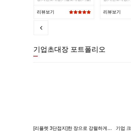
플디자인,심플
디자인초대장,심플디자인,심플
디자인초대장,심
디자인초대장
디자인초대장
리뷰보기
리뷰보기
기업초대장 포트폴리오
[리플렛 3단접지]한 장으로 강렬하게,
기업 