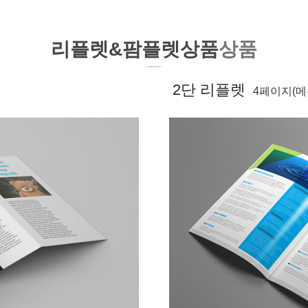
리플렛&팜플렛상품
상품
2단 리플렛
4페이지(메