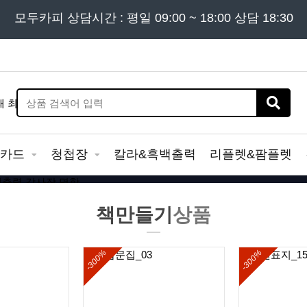
든 문의는
모두카피 상담시간 : 평일 09:00 ~ 18:00 상담 18:30
02) 302 - 7797
및 '
견적문의
' 게시판을 이용해
&카드
청첩장
칼라&흑백출력
리플렛&팜플렛
책만들기
상품
-300%
-300%