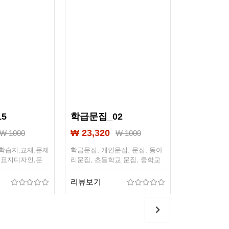
5
학급문집_02
학원표지_
₩ 23,320
₩ 23,320
₩ 1000
₩ 1000
학습지,교재,문제
학급문집, 개인문집, 문집, 동아
수능,학원표지
,표지디자인,문
리문집, 초등학교 문집, 중학교
집,자습서,제
고등문학,고등학교
문집, 고등학교 문집, 자서전, 수
어,중등영어,
어,학원교재,국어
필, 출력, 제본, 책자제작
영어,중학교영
리뷰보기
리뷰보기
집,모의고사모음
표지,수능문제
집