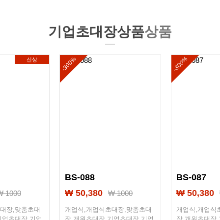
 국어 과제장
정확하고 튼튼하게 제본했습니다
기업초대장상품
상품
-300%
-300%
신상
BS-088
BS-087
₩ 50,380
₩ 50,380
₩ 1000
₩ 1000
대장,맞춤초대
개업식,개업식초대장,맞춤초대
개업식,개업식
기업초대장,기업,
장,개원초대장,기업초대장,기업,
장,개원초대장,