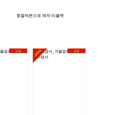
중철제본으로 제작-리플렛
-300%
-300%
신상
신상