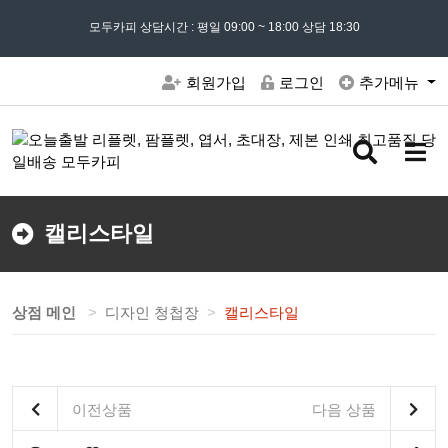
모든 문의는
모두카피 상담시간 : 평일 09:00 ~ 18:00 상담 18:30
02) 302 - 7797
및 '
견적문의
' 게시판을 이용해주세요
회원가입
로그인
추가메뉴
검
메
색
뉴
버
버
튼
튼
캘리스타일
상점 메인
디자인 청첩장
캘리스타일
이전상품
다음 상품