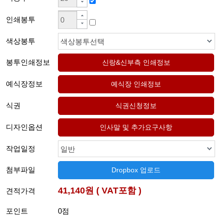
인쇄봉투
색상봉투
색상봉투선택
봉투인쇄정보
예식장정보
식권
디자인옵션
작업일정
일반
첨부파일
Dropbox 업로드
41,140원 ( VAT포함 )
견적가격
포인트
0점