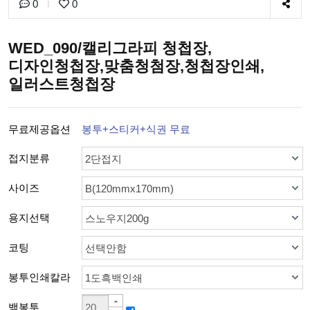
0
0
WED_090/캘리그라피 청첩장,
디자인청첩장,맞춤청첨장,청첩장인쇄,
일러스트청첩장
무료제공옵션
봉투+스티커+식권 무료
접지분류
2단접지
사이즈
B(120mmx170mm)
용지선택
스노우지200g
코팅
선택안함
봉투인쇄칼라
1도흑백인쇄
백봉투