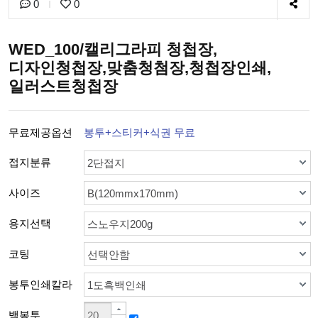
0
0
WED_100/캘리그라피 청첩장,
디자인청첩장,맞춤청첨장,청첩장인쇄,
일러스트청첩장
무료제공옵션
봉투+스티커+식권 무료
접지분류
2단접지
사이즈
B(120mmx170mm)
용지선택
스노우지200g
코팅
선택안함
봉투인쇄칼라
1도흑백인쇄
백봉투