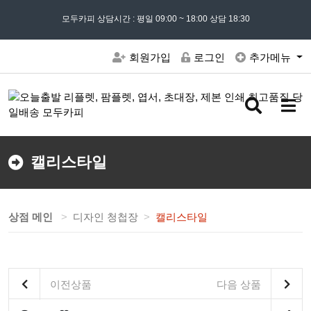
모든 문의는
모두카피 상담시간 : 평일 09:00 ~ 18:00 상담 18:30
02) 302 - 7797
및 '
견적문의
' 게시판을 이용해주세요
회원가입
로그인
추가메뉴
검
메
색
뉴
버
버
튼
튼
캘리스타일
상점 메인
디자인 청첩장
캘리스타일
이전상품
다음 상품