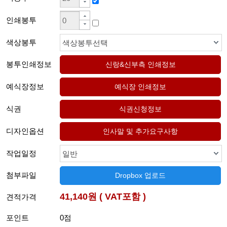
인쇄봉투
색상봉투
색상봉투선택
봉투인쇄정보
예식장정보
식권
디자인옵션
작업일정
일반
첨부파일
Dropbox 업로드
41,140원 ( VAT포함 )
견적가격
포인트
0점