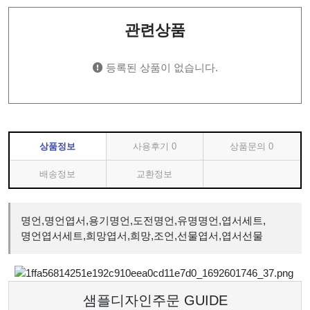
관련상품
등록된 상품이 없습니다.
상품정보
사용후기
0
상품문의
0
배송정보
교환정보
명언,명언엽서,용기명언,도전명언,유명명언,엽서세트,
명언엽서세트,희망엽서,희망,조언,선물엽서,엽서선물
샘플디자인주문 GUIDE