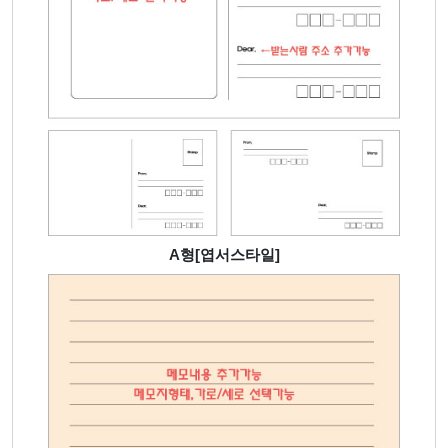
A형[엽서스타일]