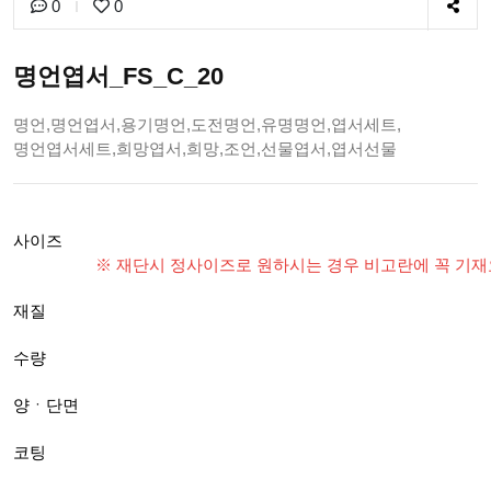
0
0
명언엽서_FS_C_20
명언,명언엽서,용기명언,도전명언,유명명언,엽서세트,
명언엽서세트,희망엽서,희망,조언,선물엽서,엽서선물
사이즈
※ 재단시 정사이즈로 원하시는 경우 비고란에 꼭 기
재질
수량
양ㆍ단면
코팅