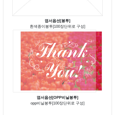
엽서옵션[봉투]
흰색종이봉투[100장단위로 구성]
엽서옵션[OPP비닐봉투]
opp비닐봉투[100장단위로 구성]