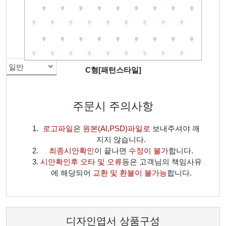
10x15cm (특가)
랑데뷰지240g
선택하세요
양면칼라
선택안함
선택안함
선택안함
미사용
선택하세요
선택하세요
선택하세요
미인쇄
일반
C형[패턴스타일]
주문시 주의사항
로고파일
은
원본(AI,PSD)파일로
보내주셔야 깨
지지 않습니다.
최종시안확인
이 끝나면
수정이 불가
합니다.
시안확인후 오타 및 오류
등은 고객님의 책임사유
에 해당되어
교환 및 환불이 불가능
합니다.
디자인엽서 상품구성