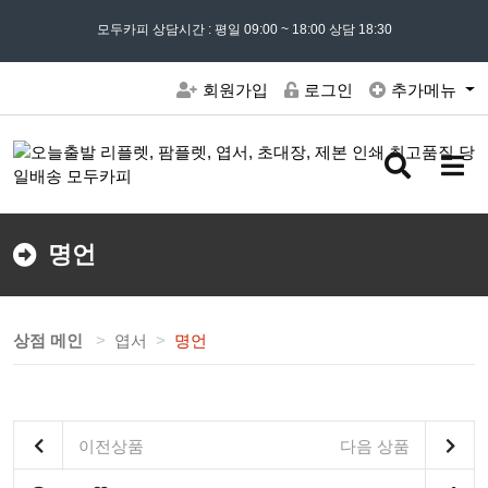
모든 문의는
모두카피 상담시간 : 평일 09:00 ~ 18:00 상담 18:30
02) 302 - 7797
및 '
견적문의
' 게시판을 이용해주세요
회원가입
로그인
추가메뉴
검
메
색
뉴
버
버
튼
튼
명언
상점 메인
엽서
명언
이전상품
다음 상품