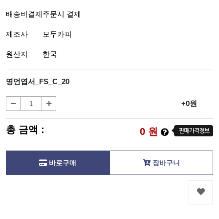
배송비결제
주문시 결제
제조사
모두카피
원산지
한국
명언엽서_FS_C_20
+0원
총 금액 :
0
원
바로구매
장바구니