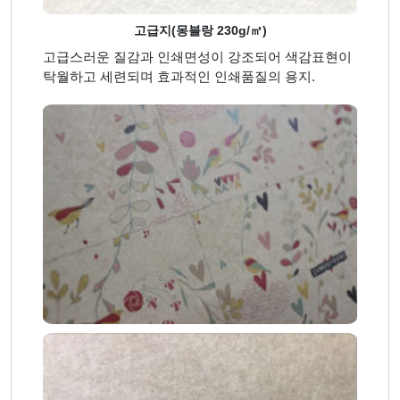
고급지(몽블랑 230g/㎡)
고급스러운 질감과 인쇄면성이 강조되어 색감표현이
탁월하고 세련되며 효과적인 인쇄품질의 용지.