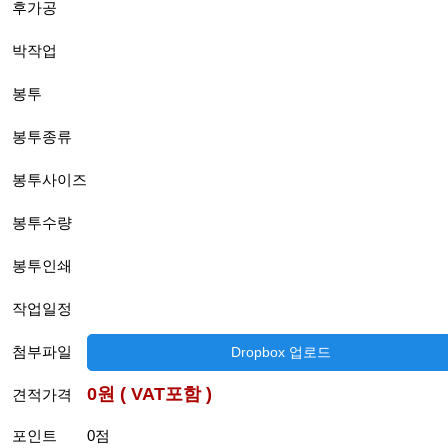
후가공
박작업
봉투
봉투종류
봉투사이즈
봉투수량
봉투인쇄
작업일정
첨부파일
Dropbox 업로드
0원 ( VAT포함 )
견적가격
포인트
0점