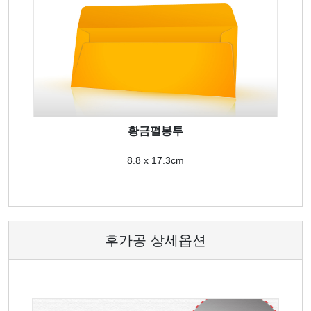
황금펄봉투
8.8 x 17.3cm
후가공 상세옵션