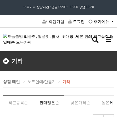
모든 문의는
모두카피 상담시간 : 평일 09:00 ~ 18:00 상담 18:30
02) 302 - 7797
및 '
견적문의
' 게시판을 이용해주세요
회원가입
로그인
추가메뉴
검
메
색
뉴
버
버
튼
튼
기타
상점 메인
노트인쇄/만들기
기타
최근등록순
판매많은순
낮은가격순
높은가