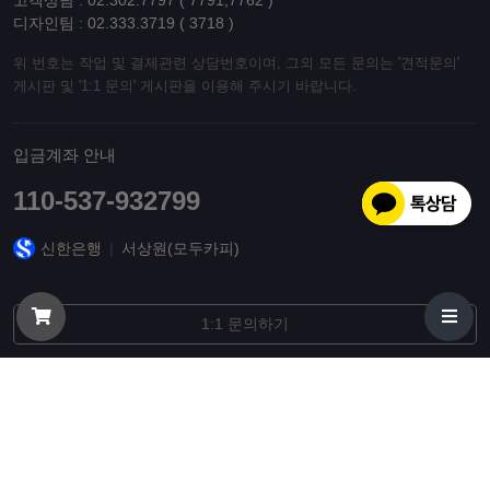
고객상담 : 02.302.7797 ( 7791,7762 )
디자인팀 : 02.333.3719 ( 3718 )
위 번호는 작업 및 결제관련 상담번호이며, 그외 모든 문의는 '견적문의'
게시판 및 '1:1 문의' 게시판을 이용해 주시기 바랍니다.
입금계좌 안내
110-537-932799
신한은행
|
서상원(모두카피)
1:1 문의하기
© 오늘출발 리플렛, 팜플렛, 엽서, 초대장, 제본 인쇄 최고품질 당일배송
모두카피. All Rights Reserved.