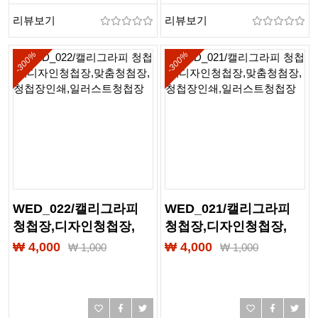
리뷰보기
리뷰보기
-300%
-300%
WED_022/캘리그라피
WED_021/캘리그라피
청첩장,디자인청첩장,
청첩장,디자인청첩장,
맞춤청첨장,청첩장인쇄,
맞춤청첨장,청첩장인쇄,
₩ 4,000
₩ 4,000
₩
1,000
₩
1,000
일러스트청첩장
일러스트청첩장