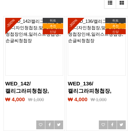
-300%
-300%
히트
히트
추천
추천
신상
신상
WED_142/
WED_136/
캘리그라피청첩장,
캘리그라피청첩장,
디자인청첩장,
디자인청첩장,
₩ 4,000
₩ 4,000
₩
1,000
₩
1,000
맞춤청첨장,청첩장인쇄,
맞춤청첨장,청첩장인쇄,
일러스트청첩장,
일러스트청첩장,
손글씨청첩장
손글씨청첩장