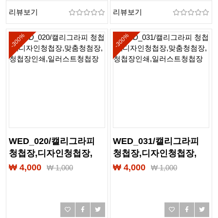
리뷰보기
리뷰보기
-300%
-300%
WED_020/캘리그라피
WED_031/캘리그라피
청첩장,디자인청첩장,
청첩장,디자인청첩장,
맞춤청첨장,청첩장인쇄,
맞춤청첨장,청첩장인쇄,
₩ 4,000
₩ 4,000
₩
1,000
₩
1,000
일러스트청첩장
일러스트청첩장