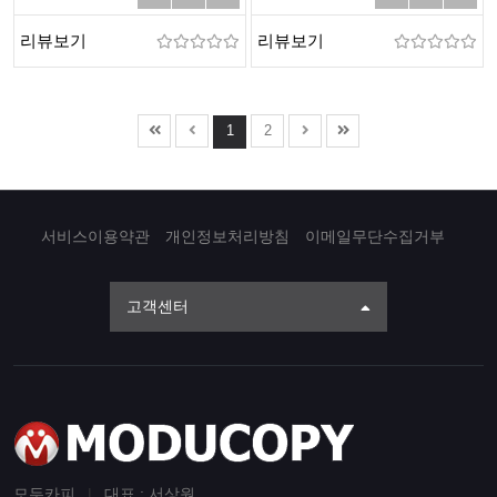
리뷰보기
리뷰보기
1
2
서비스이용약관
개인정보처리방침
이메일무단수집거부
고객센터
모두카피
|
대표 : 서상원