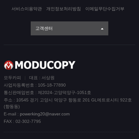
서비스이용약관
개인정보처리방침
이메일무단수집거부
고객센터
모두카피
|
대표 : 서상원
사업자등록번호 : 105-18-77890
통신판매업번호 : 제2024-고양덕양구-1051호
주소 : 10545 경기 고양시 덕양구 향동로 201 GL메트로시티 922호
(향동동)
E-mail :
powerking20@naver.com
FAX : 02-302-7795