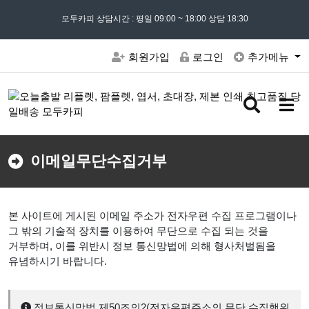
모든 문의는
모두카피 상담시간 : 평일 09:00 ~ 18:00 상담 18:30
02) 302 - 7797
및 '
견적문의
' 게시판을 이용해주세요
회원가입
로그인
추가메뉴
검
메
색
뉴
버
버
튼
튼
이메일무단수집거부
본 사이트에 게시된 이메일 주소가 전자우편 수집 프로그램이나
그 밖의 기술적 장치를 이용하여 무단으로 수집 되는 것을
거부하며, 이를 위반시 정보 통신망법에 의해 형사처벌됨을
유념하시기 바랍니다.
정보통신망법 제50조의2(전자우편주소의 무단 수집행위