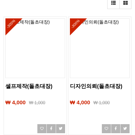
-300%
-300%
셀프제작(돌초대장)
디자인의뢰(돌초대장)
₩ 4,000
₩ 4,000
₩
1,000
₩
1,000