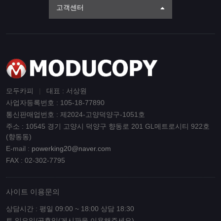
고객센터
모두카피
|
대표 : 서상원
사업자등록번호 : 105-18-77890
통신판매업번호 : 제2024-고양덕양구-1051호
주소 : 10545 경기 고양시 덕양구 향동로 201 GL메트로시티 922호
(향동동)
E-mail :
powerking20@naver.com
FAX : 02-302-7795
사이트 이용문의
상담시간 : 평일 09:00 ~ 18:00 상담 18:30
토,일요일/공휴일(게시판을 이용해주세요)