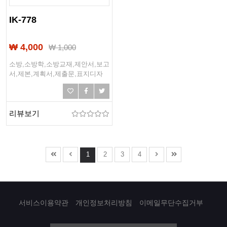
IK-778
₩ 4,000
₩
1,000
소방,소방학,소방교재,제안서,보고
서,제본,계획서,제출문,표지디자
인,사업계획서,디자인책,디자인표
지
리뷰보기
1
2
3
4
서비스이용약관
개인정보처리방침
이메일무단수집거부