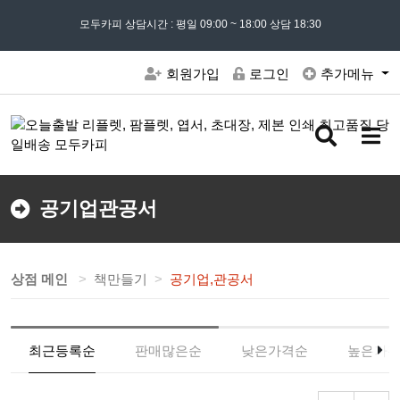
모든 문의는
모두카피 상담시간 : 평일 09:00 ~ 18:00 상담 18:30
02) 302 - 7797
및 '
견적문의
' 게시판을 이용해주세요
회원가입
로그인
추가메뉴
검
메
색
뉴
버
버
튼
튼
공기업관공서
상점 메인
책만들기
공기업,관공서
최근등록순
판매많은순
낮은가격순
높은가