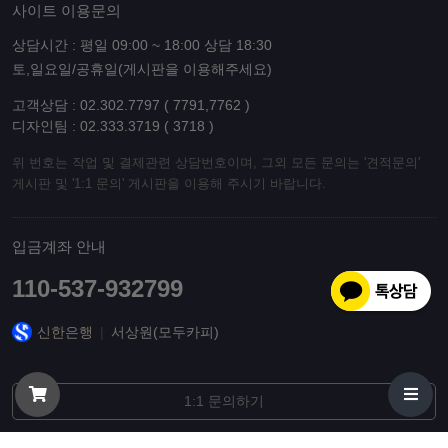
사이트 이용문의
상담시간 : 평일 09:00 ~ 18:00 상담 18:30
토,일요일/공휴일(게시판을 이용해주세요)
고객상담 : 02.302.7797 ( 7791,7762 )
디자인팀 : 02.333.3719 ( 3718 )
위 번호는 작업 및 결제관련 상담번호이며, 그외 모든 문의는 '견적문의'
게시판 및 '1:1 문의' 게시판을 이용해 주시기 바랍니다.
입금계좌 안내
110-537-932799
신한은행
|
서상원(모두카피)
1:1 문의하기