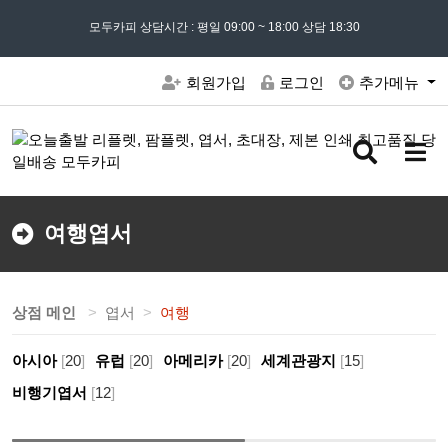
모든 문의는
모두카피 상담시간 : 평일 09:00 ~ 18:00 상담 18:30
02) 302 - 7797
및 '
견적문의
' 게시판을 이용해주세요
회원가입
로그인
추가메뉴
검
메
색
뉴
버
버
튼
튼
여행엽서
상점 메인
엽서
여행
아시아
[
20
]
유럽
[
20
]
아메리카
[
20
]
세계관광지
[
15
]
비행기엽서
[
12
]