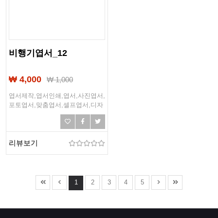
비행기엽서_12
₩ 4,000
₩
1,000
엽서제작,엽서인쇄,엽서,사진엽서,
포토엽서,맞춤엽서,셀프엽서,디자
인엽서,국가엽서,나라엽서,세계나
라,유럽엽서,인테리어엽서,여행엽
서,랜드마크,관광지엽서,추억엽서,
트래블엽서
리뷰보기
1
2
3
4
5