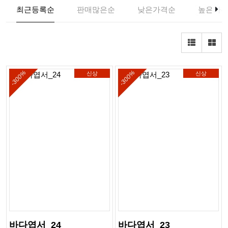
최근등록순
판매많은순
낮은가격순
높은가
-300%
-300%
신상
신상
바다엽서_24
바다엽서_23