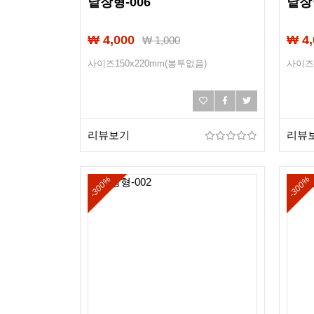
낱장형-006
낱장형
₩ 4,000
₩ 4,
₩
1,000
사이즈150x220mm(봉투없음)
사이즈1
리뷰보기
리뷰
-300%
-300%