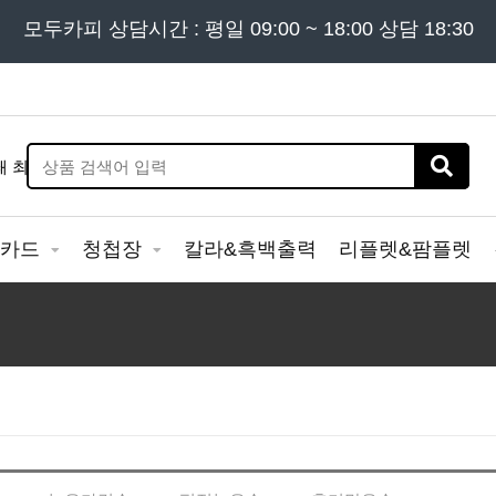
든 문의는
모두카피 상담시간 : 평일 09:00 ~ 18:00 상담 18:30
02) 302 - 7797
및 '
견적문의
' 게시판을 이용해
&카드
청첩장
칼라&흑백출력
리플렛&팜플렛