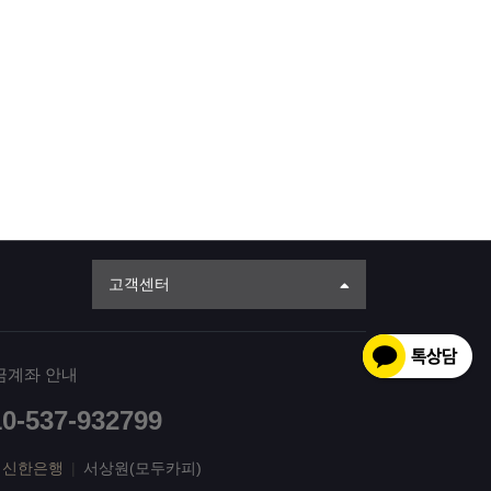
고객센터
금계좌 안내
10-537-932799
신한은행
|
서상원(모두카피)