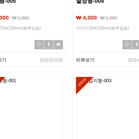
-005
낱장형-004
000
₩ 4,000
₩
1,000
₩
1,000
50x220mm(봉투없음)
사이즈150x220mm(봉투없음)
보기
리뷰보기
-300%