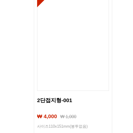
2단접지형-001
₩ 4,000
₩
1,000
사이즈110x151mm(봉투없음)