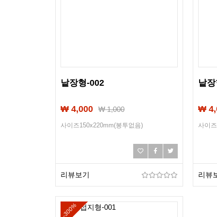
낱장형-002
낱장형
₩ 4,000
₩ 4,
₩
1,000
사이즈150x220mm(봉투없음)
사이즈1
리뷰보기
리뷰
-300%