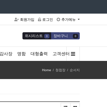
주세요
회원가입
로그인
추가메뉴
위시리스트
장바구니
0
0
감사장
명함
대형출력
고객센터
Home
청첩장
순서지