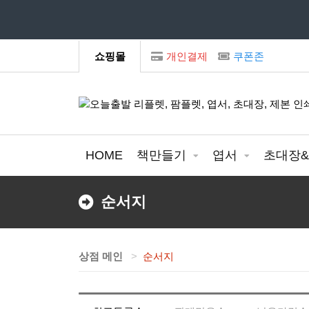
모
쇼핑몰
개인결제
쿠폰존
HOME
책만들기
엽서
초대장
순서지
상점 메인
순서지