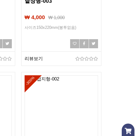
낱장형-003
₩ 4,000
₩
1,000
사이즈150x220mm(봉투없음)
리뷰보기
-300%