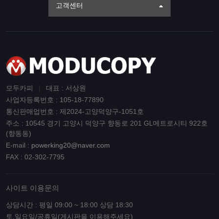
고객센터
모두카피
|
대표 : 서상원
사업자등록번호 : 105-18-77890
통신판매업번호 : 제2024-고양덕양구-1051호
주소 : 10545 경기 고양시 덕양구 향동로 201 GL메트로시티 922호
(향동동)
E-mail :
powerking20@naver.com
FAX : 02-302-7795
사이트 이용문의
상담시간 : 평일 09:00 ~ 18:00 상담 18:30
토,일요일/공휴일(게시판을 이용해주세요)