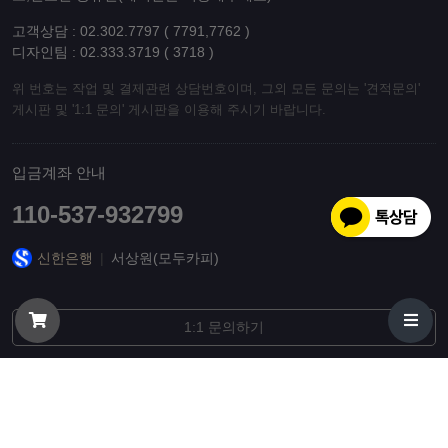
고객상담 : 02.302.7797 ( 7791,7762 )
디자인팀 : 02.333.3719 ( 3718 )
위 번호는 작업 및 결제관련 상담번호이며, 그외 모든 문의는 '견적문의'
게시판 및 '1:1 문의' 게시판을 이용해 주시기 바랍니다.
입금계좌 안내
110-537-932799
신한은행
|
서상원(모두카피)
1:1 문의하기
© 오늘출발 리플렛, 팜플렛, 엽서, 초대장, 제본 인쇄 최고품질 당일배송