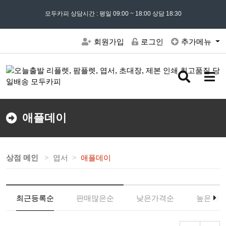
모든 문의는
모두카피 상담시간 : 평일 09:00 ~ 18:00 상담 18:30
02) 302 - 7797
및 '
견적문의
' 게시판을 이용해주세요
회원가입
로그인
추가메뉴
검
메
색
뉴
버
버
튼
튼
애플데이
상점 메인
엽서
애플데이
최근등록순
판매많은순
낮은가격순
높은가