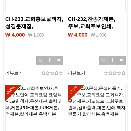
CH-233,교회홍보물책자,
CH-232,찬송가제본,
성경문제집,
주보,교회주보인쇄,
교회생활안내지,
기도노트,교육계획서,
₩ 4,000
₩ 4,000
₩
1,000
₩
1,000
교회주보인쇄,기도노트,
성경필사노트,
교육계획서,
여름성경학교,
성경필사노트,
성경학교교재,인쇄,제본,
여름성경학교,
출력,칼라제본,흑백제본,
성경학교교재,인쇄,제본,
교회책자,교회요람,
리뷰보기
리뷰보기
출력,칼라제본,흑백제본,
교인수첩
찬송가제본
-300%
-300%