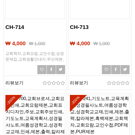
CH-714
CH-713
₩ 4,000
₩ 4,000
₩
1,000
₩
1,000
교회책자,교회요람,교인수첩,성경
문제집,교회생활안내지,무선제본,
링제본,하드커버제본,떡제본,PDF
제본,PUR제본
리뷰보기
리뷰보기
-300%
-300%