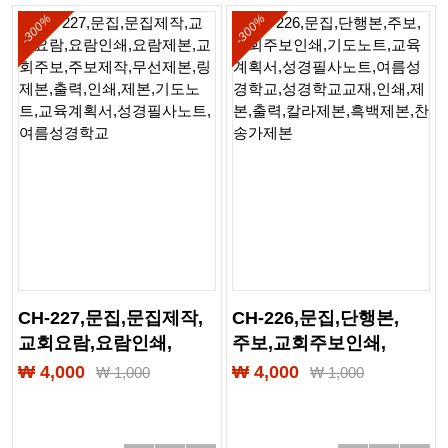
-300%
-300%
CH-227,문집,문집제작,
CH-226,문집,단행본,
교회요람,요람인쇄,
주보,교회주보인쇄,
요람제본,교회주보,
기도노트,교육계획서,
₩ 4,000
₩ 4,000
₩
1,000
₩
1,000
주보제작,무선제본,
성경필사노트,
링제본,출력,인쇄,제본,
여름성경학교,
기도노트,교육계획서,
성경학교교재,인쇄,제본,