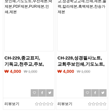
CH-229,종교표지,
CH-228,성경필사노트,
기독교,천주교,주보,
교회주보인쇄,기도노트,
주보인쇄,요람제본,
교육계획서,
₩ 4,000
₩ 4,000
₩
1,000
₩
1,000
교회요람,교회책자,
성경필사노트,
교회주보인쇄,기도노트,
여름성경학교,
무선제본,
성경학교교재,인쇄,제본,
떡제본,PDF제본,PUR제본,
출력,칼라제본,흑백제본,
인쇄,제본
찬송가제본
리뷰보기
리뷰보기