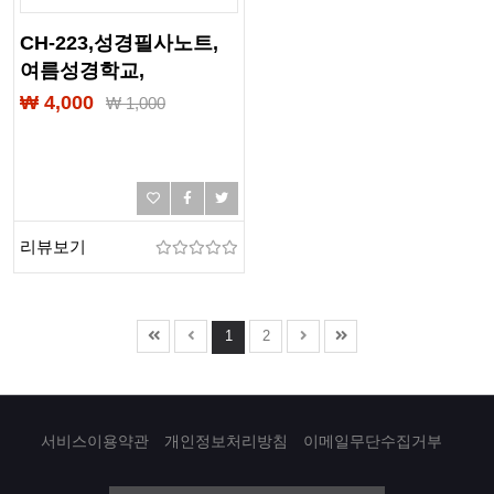
CH-223,성경필사노트,
여름성경학교,
성경학교교재,인쇄,제본,
₩ 4,000
₩
1,000
출력,칼라제본,흑백제본,
찬송가제본,교회책자,
교회요람,교인수첩,
기업책자,기업편람,
교회홍보물책자
리뷰보기
1
2
서비스이용약관
개인정보처리방침
이메일무단수집거부