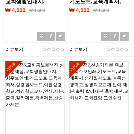
교회생활안내지,
기도노트,교육계획서,
무선제본,링제본,
성경필사노트,
₩ 4,000
₩ 4,000
₩
1,000
₩
1,000
하드커버제본,
여름성경학교,
떡제본,PDF제본,PUR제본,
성경학교교재,찬송가,
교회브로셔,
교회요람,교인수첩,제본,
교회요람인쇄,
출력,인쇄,무선제본,
교회요람제본,
링제본,스프링제본,
리뷰보기
리뷰보기
교회표지디자인
중철제본
-300%
-300%