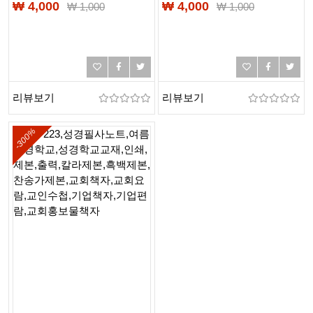
교육계획서,
성경필사노트,
₩ 4,000
₩ 4,000
₩
1,000
₩
1,000
성경필사노트,
여름성경학교,
여름성경학교,
성경학교교재,인쇄,제본,
성경학교교재,인쇄,제본,
출력,칼라제본,흑백제본,
출력,칼라제본,흑백제본,
무선제본,PUR제본,PDF제
찬송가제본
리뷰보기
리뷰보기
-300%