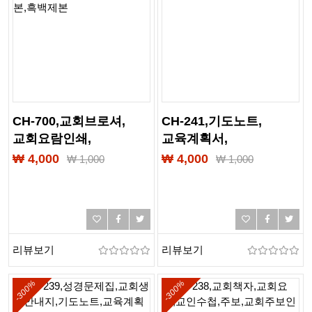
CH-700,교회브로셔,
CH-241,기도노트,
교회요람인쇄,
교육계획서,
교회요람제본,
성경필사노트,
₩ 4,000
₩ 4,000
₩
1,000
₩
1,000
교회표지디자인,주보,
여름성경학교,
교회주보인쇄,기도노트,
성경학교교재,인쇄,제본,
교육계획서,
출력,칼라제본,흑백제본,
성경필사노트,
교회책자,교회요람,
여름성경학교,
교인수첩,PDF제본,PUR제
리뷰보기
리뷰보기
성경학교교재,인쇄,제본,
출력,칼라제본,흑백제본
-300%
-300%