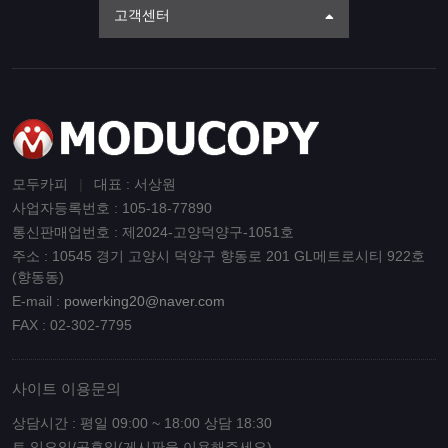
고객센터
모두카피
|
대표 : 서상원
사업자등록번호 : 105-18-77890
통신판매업번호 : 제2024-고양덕양구-1051호
주소 : 10545 경기 고양시 덕양구 향동로 201 GL메트로시티 922호
(향동동)
E-mail :
powerking20@naver.com
FAX : 02-302-7795
사이트 이용문의
상담시간 : 평일 09:00 ~ 18:00 상담 18:30
토,일요일/공휴일(게시판을 이용해주세요)