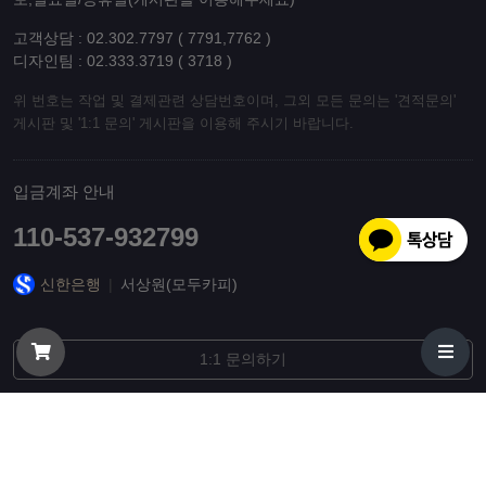
고객상담 : 02.302.7797 ( 7791,7762 )
디자인팀 : 02.333.3719 ( 3718 )
위 번호는 작업 및 결제관련 상담번호이며, 그외 모든 문의는 '견적문의'
게시판 및 '1:1 문의' 게시판을 이용해 주시기 바랍니다.
입금계좌 안내
110-537-932799
신한은행
|
서상원(모두카피)
1:1 문의하기
© 오늘출발 리플렛, 팜플렛, 엽서, 초대장, 제본 인쇄 최고품질 당일배송