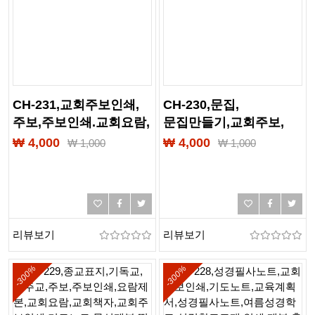
CH-231,교회주보인쇄,
CH-230,문집,
주보,주보인쇄.교회요람,
문집만들기,교회주보,
요람책자,교회책자,
교회요람,교회책자,
₩ 4,000
₩ 4,000
₩
1,000
₩
1,000
무선제본,출력,인쇄,
무선제본,기도노트,
제본,PDF제본,PUR제본,
교회주보인쇄,칼라출력,
떡제본,칼라제본,
제본,인쇄,책자만들기,
흑백제본
칼라제본,흑백제본
리뷰보기
리뷰보기
-300%
-300%