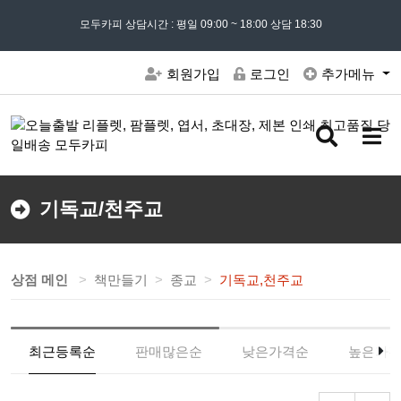
모든 문의는
모두카피 상담시간 : 평일 09:00 ~ 18:00 상담 18:30
02) 302 - 7797
및 '
견적문의
' 게시판을 이용해주세요
회원가입
로그인
추가메뉴
검
메
색
뉴
버
버
튼
튼
기독교/천주교
상점 메인
책만들기
종교
기독교,천주교
최근등록순
판매많은순
낮은가격순
높은가