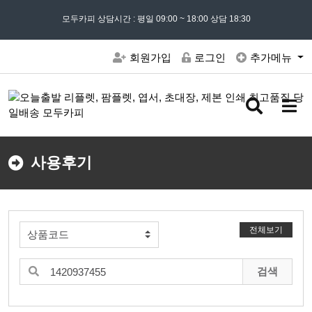
모든 문의는
모두카피 상담시간 : 평일 09:00 ~ 18:00 상담 18:30
02) 302 - 7797
및 '
견적문의
' 게시판을 이용해주세요
회원가입
로그인
추가메뉴
검
메
색
뉴
버
버
튼
튼
사용후기
전체보기
검색