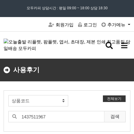
모든 문의는
모두카피 상담시간 : 평일 09:00 ~ 18:00 상담 18:30
02) 302 - 7797
및 '
견적문의
' 게시판을 이용해주세요
회원가입
로그인
추가메뉴
검
메
색
뉴
버
버
튼
튼
사용후기
전체보기
검색