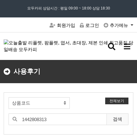
모든 문의는
모두카피 상담시간 : 평일 09:00 ~ 18:00 상담 18:30
02) 302 - 7797
및 '
견적문의
' 게시판을 이용해주세요
회원가입
로그인
추가메뉴
검
메
색
뉴
버
버
튼
튼
사용후기
전체보기
검색