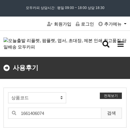
모든 문의는
모두카피 상담시간 : 평일 09:00 ~ 18:00 상담 18:30
02) 302 - 7797
및 '
견적문의
' 게시판을 이용해주세요
회원가입
로그인
추가메뉴
검
메
색
뉴
버
버
튼
튼
사용후기
전체보기
검색