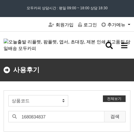
모든 문의는
모두카피 상담시간 : 평일 09:00 ~ 18:00 상담 18:30
02) 302 - 7797
및 '
견적문의
' 게시판을 이용해주세요
회원가입
로그인
추가메뉴
검
메
색
뉴
버
버
튼
튼
사용후기
전체보기
검색