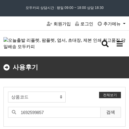
모든 문의는
모두카피 상담시간 : 평일 09:00 ~ 18:00 상담 18:30
02) 302 - 7797
및 '
견적문의
' 게시판을 이용해주세요
회원가입
로그인
추가메뉴
검
메
색
뉴
버
버
튼
튼
사용후기
전체보기
검색