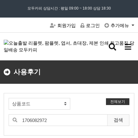
모든 문의는
모두카피 상담시간 : 평일 09:00 ~ 18:00 상담 18:30
02) 302 - 7797
및 '
견적문의
' 게시판을 이용해주세요
회원가입
로그인
추가메뉴
검
메
색
뉴
버
버
튼
튼
사용후기
전체보기
검색