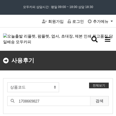
모든 문의는
모두카피 상담시간 : 평일 09:00 ~ 18:00 상담 18:30
02) 302 - 7797
및 '
견적문의
' 게시판을 이용해주세요
회원가입
로그인
추가메뉴
검
메
색
뉴
버
버
튼
튼
사용후기
전체보기
검색