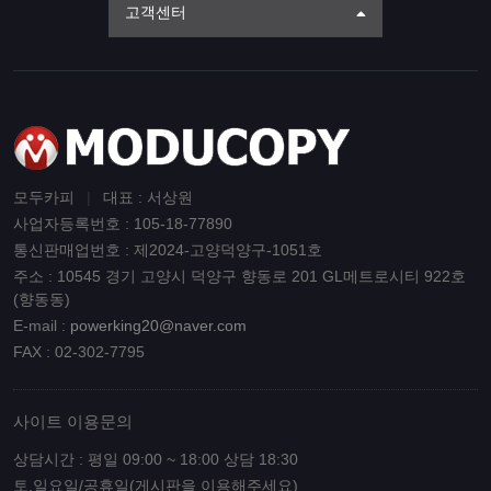
고객센터
모두카피
|
대표 : 서상원
사업자등록번호 : 105-18-77890
통신판매업번호 : 제2024-고양덕양구-1051호
주소 : 10545 경기 고양시 덕양구 향동로 201 GL메트로시티 922호
(향동동)
E-mail :
powerking20@naver.com
FAX : 02-302-7795
사이트 이용문의
상담시간 : 평일 09:00 ~ 18:00 상담 18:30
토,일요일/공휴일(게시판을 이용해주세요)