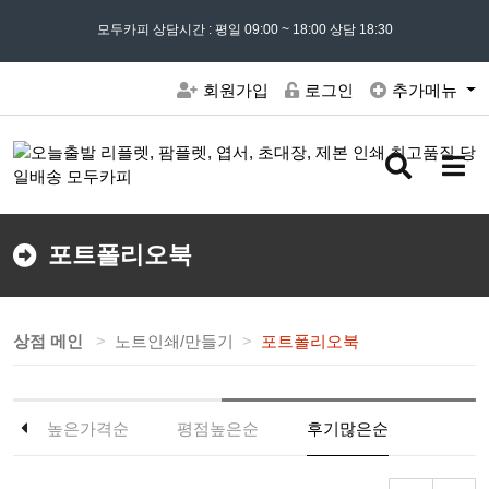
모든 문의는
모두카피 상담시간 : 평일 09:00 ~ 18:00 상담 18:30
02) 302 - 7797
및 '
견적문의
' 게시판을 이용해주세요
회원가입
로그인
추가메뉴
검
메
색
뉴
버
버
튼
튼
포트폴리오북
상점 메인
노트인쇄/만들기
포트폴리오북
높은가격순
평점높은순
후기많은순