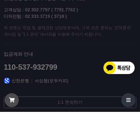
고객상담 : 02.302.7797 ( 7791,7762 )
디자인팀 : 02.333.3719 ( 3718 )
위 번호는 작업 및 결제관련 상담번호이며, 그외 모든 문의는 '견적문의'
게시판 및 '1:1 문의' 게시판을 이용해 주시기 바랍니다.
입금계좌 안내
110-537-932799
신한은행
|
서상원(모두카피)
1:1 문의하기
© 오늘출발 리플렛, 팜플렛, 엽서, 초대장, 제본 인쇄 최고품질 당일배송