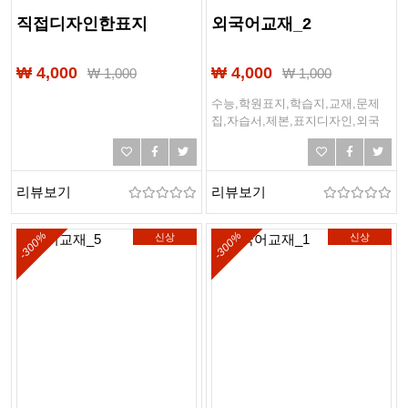
직접디자인한표지
외국어교재_2
₩ 4,000
₩ 4,000
₩
1,000
₩
1,000
수능,학원표지,학습지,교재,문제
집,자습서,제본,표지디자인,외국
어,제2외국어,중국어자격증교재,
중국어교재,중국어,학원교재,외국
어표지,기출문제집,기출문제
리뷰보기
리뷰보기
-300%
-300%
신상
신상