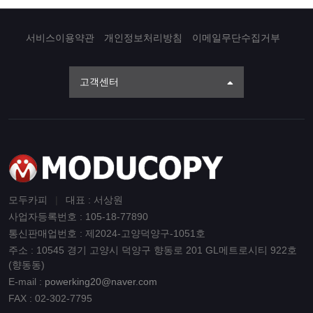
서비스이용약관
개인정보처리방침
이메일무단수집거부
고객센터
모두카피
|
대표 : 서상원
사업자등록번호 : 105-18-77890
통신판매업번호 : 제2024-고양덕양구-1051호
주소 : 10545 경기 고양시 덕양구 향동로 201 GL메트로시티 922호
(향동동)
E-mail :
powerking20@naver.com
FAX : 02-302-7795