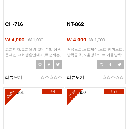
CH-716
NT-862
₩ 4,000
₩ 4,000
₩
1,000
₩
1,000
교회책자,교회요람,교인수첩,성경
배움노트,노트제작,노트,방학노트,
문제집,교회생활안내지,무선제본,
방학공책,겨울방학노트,겨울방학
링제본,하드커버제본,떡제본,PDF
공책,초등학교노트,중학교노트,고
제본,PUR제본
등학교노트,공책
리뷰보기
리뷰보기
-300%
-300%
신상
신상