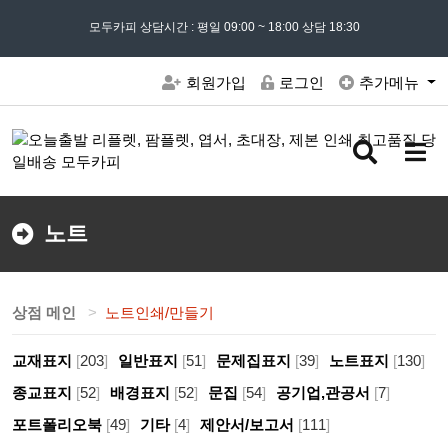
모든 문의는
모두카피 상담시간 : 평일 09:00 ~ 18:00 상담 18:30
02) 302 - 7797
및 '
견적문의
' 게시판을 이용해주세요
회원가입
로그인
추가메뉴
검
메
색
뉴
버
버
튼
튼
노트
상점 메인
노트인쇄/만들기
교재표지
[
203
]
일반표지
[
51
]
문제집표지
[
39
]
노트표지
[
130
]
종교표지
[
52
]
배경표지
[
52
]
문집
[
54
]
공기업,관공서
[
7
]
포트폴리오북
[
49
]
기타
[
4
]
제안서/보고서
[
111
]