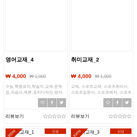
영어교재_4
취미교재_2
₩ 4,000
₩ 4,000
₩
1,000
₩
1,000
수능,학원표지,학습지,교재,문제
교재, 스포츠교재, 스포츠취미서,
집,자습서,제본,표지디자인,영어,
스포츠입문서, 스포츠레저, 스포츠
중등영어,고등영어,고등학교국영
가이드, 트레이닝북, 레슨사이드,
어,중학교영어,학원교재,외국어표
입문가이드, 실전교재, 골프입문
지,수능문제집,모의고사모음집
서, 골프가이드, 골프교재
리뷰보기
리뷰보기
-300%
-300%
신상
신상