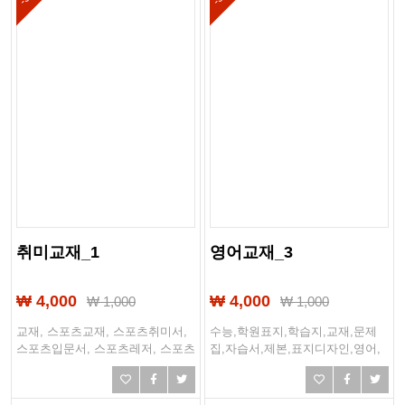
취미교재_1
영어교재_3
₩ 4,000
₩ 4,000
₩
1,000
₩
1,000
교재, 스포츠교재, 스포츠취미서,
수능,학원표지,학습지,교재,문제
스포츠입문서, 스포츠레저, 스포츠
집,자습서,제본,표지디자인,영어,
가이드, 트레이닝북, 레슨사이드,
중등영어,고등영어,고등학교국영
입문가이드, 실전교재
어,중학교영어,학원교재,외국어표
지,수능문제집,모의고사모음집