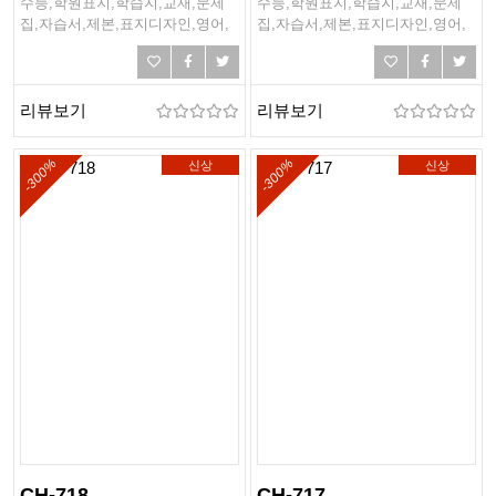
수능,학원표지,학습지,교재,문제
수능,학원표지,학습지,교재,문제
집,자습서,제본,표지디자인,영어,
집,자습서,제본,표지디자인,영어,
중등영어,고등영어,고등학교국영
중등영어,고등영어,고등학교국영
어,중학교영어,학원교재,외국어표
어,중학교영어,학원교재,외국어표
지,수능문제집,모의고사모음집
지,수능문제집,모의고사모음집
리뷰보기
리뷰보기
-300%
-300%
신상
신상
CH-718
CH-717