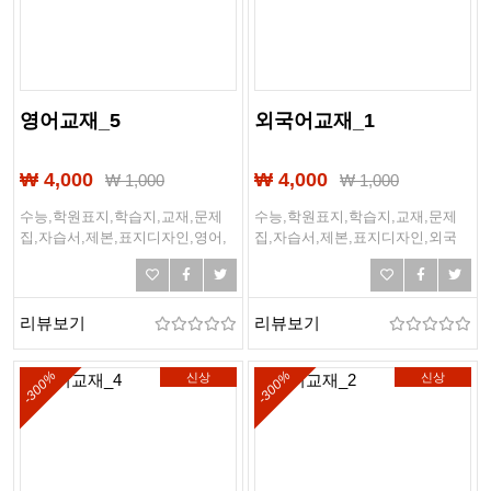
영어교재_5
외국어교재_1
₩ 4,000
₩ 4,000
₩
1,000
₩
1,000
수능,학원표지,학습지,교재,문제
수능,학원표지,학습지,교재,문제
집,자습서,제본,표지디자인,영어,
집,자습서,제본,표지디자인,외국
중등영어,고등영어,고등학교국영
어,제2외국어,일본어자격증교재,
어,중학교영어,학원교재,외국어표
일본어교재,일본어,학원교재,외국
지,수능문제집,모의고사모음집
어표지,기출문제집,기출문제
리뷰보기
리뷰보기
-300%
-300%
신상
신상