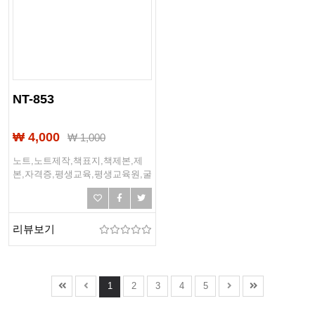
NT-853
₩ 4,000
₩
1,000
노트,노트제작,책표지,책제본,제
본,자격증,평생교육,평생교육원,굴
착기,굴삭기,운전기능사,포크레인
리뷰보기
1
2
3
4
5