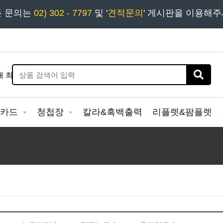
든 문의는
모두카피 상담시간 : 평일 09:00 ~ 18:00 상담 18:30
02) 302 - 7797
및 '
견적문의
' 게시판을 이용해
&카드
청첩장
칼라&흑백출력
리플렛&팜플렛