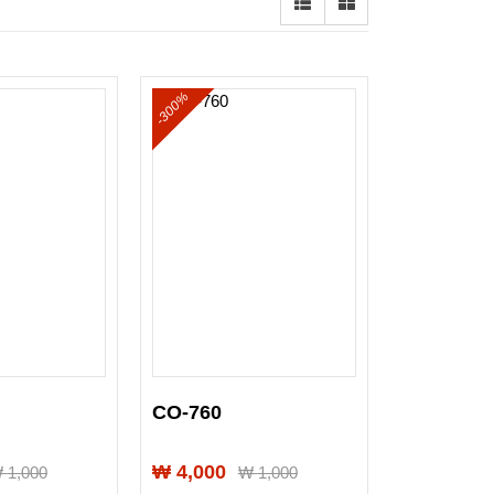
-300%
CO-760
₩ 4,000
₩
1,000
₩
1,000