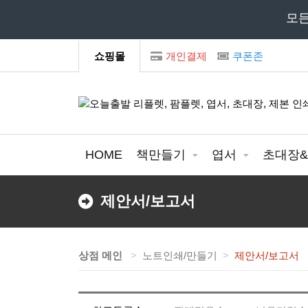
모
쇼핑몰
개인결제
쿠폰존
HOME
책만들기
엽서
초대장
제안서/보고서
상점 메인
노트인쇄/만들기
제안서/보고서