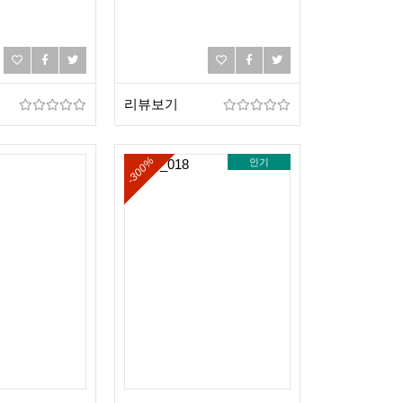
리뷰보기
-300%
인기