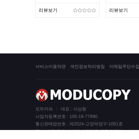
리뷰보기
리뷰보기
서비스이용약관
개인정보처리방침
이메일무단수
모두카피
|
대표 : 서상원
사업자등록번호 : 105-18-77890
통신판매업번호 : 제2024-고양덕양구-1051호
주소 : 10545 경기 고양시 덕양구 향동로 201
GL메트로시티 922호 (향동동)