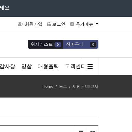
주세요
회원가입
로그인
추가메뉴
위시리스트
장바구니
0
0
감사장
명함
대형출력
고객센터
Home
노트
제안서/보고서