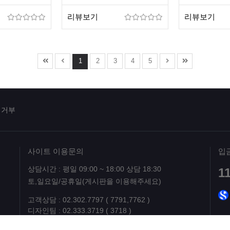
리뷰보기
리뷰보기
1
2
3
4
5
집거부
사이트 이용문의
입
상담시간 : 평일 09:00 ~ 18:00 상담 18:30
1
토,일요일/공휴일(게시판을 이용해주세요)
고객상담 : 02.302.7797 ( 7791,7762 )
디자인팀 : 02.333.3719 ( 3718 )
위 번호는 작업 및 결제관련 상담번호이며, 그외 모든