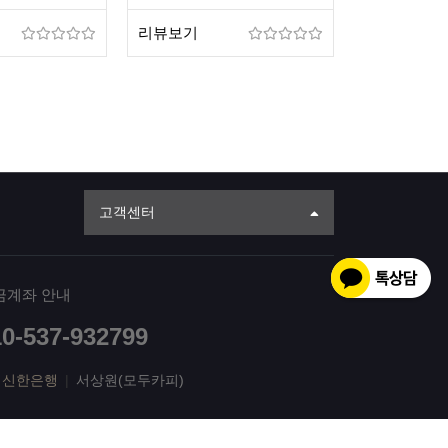
리뷰보기
고객센터
금계좌 안내
10-537-932799
신한은행
|
서상원(모두카피)