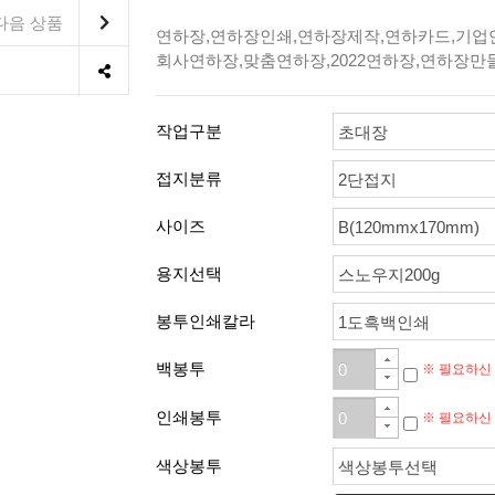
다음 상품
연하장,연하장인쇄,연하장제작,연하카드,기업
회사연하장,맞춤연하장,2022연하장,연하장만
작업구분
초대장
접지분류
2단접지
사이즈
B(120mmx170mm)
용지선택
스노우지200g
봉투인쇄칼라
1도흑백인쇄
백봉투
※ 필요하신
인쇄봉투
※ 필요하신
색상봉투
색상봉투선택