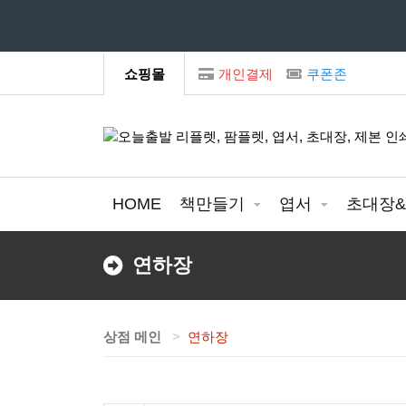
모
쇼핑몰
개인결제
쿠폰존
HOME
책만들기
엽서
초대장
연하장
상점 메인
연하장