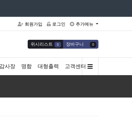
주세요
회원가입
로그인
추가메뉴
위시리스트
장바구니
0
0
감사장
명함
대형출력
고객센터