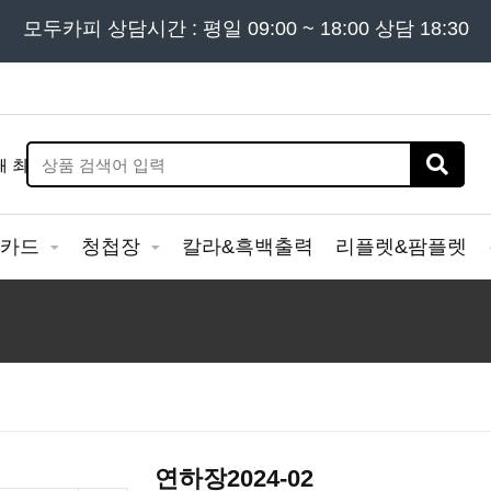
든 문의는
모두카피 상담시간 : 평일 09:00 ~ 18:00 상담 18:30
02) 302 - 7797
및 '
견적문의
' 게시판을 이용해
&카드
청첩장
칼라&흑백출력
리플렛&팜플렛
연하장2024-02