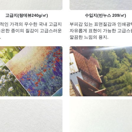
고급지(랑데뷰240g/㎡)
수입지(반누스 209/㎡)
적인 가격의 우수한 국내 고급지
부피감 있는 표면질감과 인쇄광
은은한 종이의 질감이 고급스러운
자유롭게 표현이 가능한 고급스
.
깔끔한 느낌의 용지.