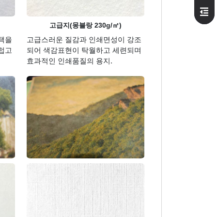
고급지(몽블랑 230g/㎡)
택을
고급스러운 질감과 인쇄면성이 강조
럽고
되어 색감표현이 탁월하고 세련되며
효과적인 인쇄품질의 용지.