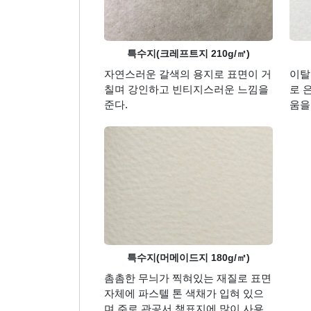
특수지(크레프트지 210g/㎡)
자연스러운 갈색의 용지로 표면이 거
이탈
칠며 강인하고 빈티지스러운 느낌을
로 
준다.
움을
특수지(머메이드지 180g/㎡)
촘촘한 무늬가 찍혀있는 재질로 표면
자체에 파스텔 톤 색채가 입혀 있으
며 주로 관공서 책표지에 많이 사용