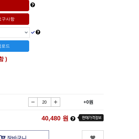
 업로드
함 )
+0원
40,480
원
장바구니