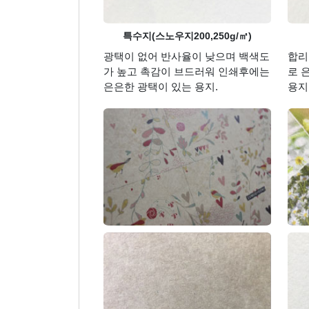
특수지(스노우지200,250g/㎡)
광택이 없어 반사율이 낮으며 백색도
합리
가 높고 촉감이 브드러워 인쇄후에는
로 
은은한 광택이 있는 용지.
용지