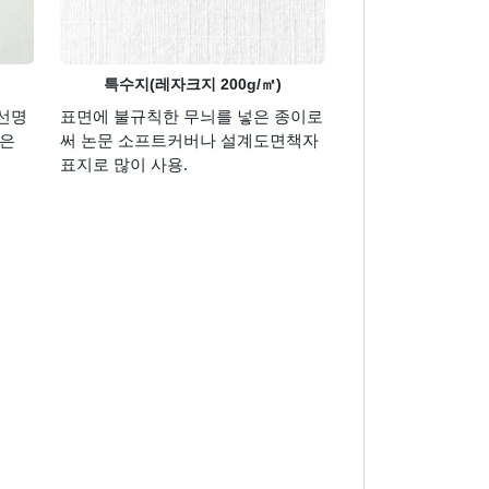
특수지(레자크지 200g/㎡)
선명
표면에 불규칙한 무늬를 넣은 종이로
같은
써 논문 소프트커버나 설계도면책자
표지로 많이 사용.