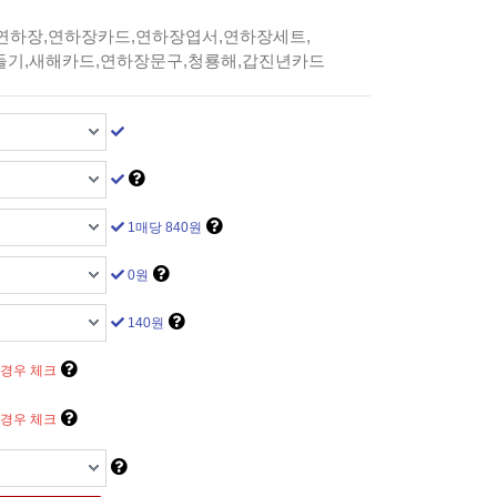
연하장,연하장카드,연하장엽서,연하장세트,
들기,새해카드,연하장문구,청룡해,갑진년카드
1매당 840원
0원
140원
 경우 체크
 경우 체크