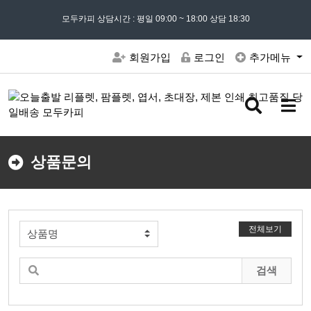
모든 문의는
모두카피 상담시간 : 평일 09:00 ~ 18:00 상담 18:30
02) 302 - 7797
및 '
견적문의
' 게시판을 이용해주세요
회원가입
로그인
추가메뉴
검
메
색
뉴
버
버
튼
튼
상품문의
전체보기
검색