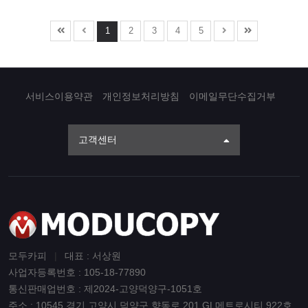
1
2
3
4
5
서비스이용약관
개인정보처리방침
이메일무단수집거부
고객센터
모두카피
|
대표 : 서상원
사업자등록번호 : 105-18-77890
통신판매업번호 : 제2024-고양덕양구-1051호
주소 : 10545 경기 고양시 덕양구 향동로 201 GL메트로시티 922호