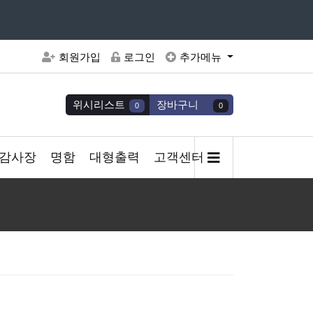
주세요
회원가입
로그인
추가메뉴
위시리스트
장바구니
0
0
감사장
명함
대형출력
고객센터