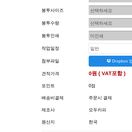
봉투사이즈
선택하세요
봉투수량
선택하세요
봉투인쇄
미인쇄
작업일정
일반
첨부파일
Dropbox
0원 ( VAT포함 )
견적가격
포인트
0점
배송비결제
주문시 결제
제조사
모두카피
원산지
한국