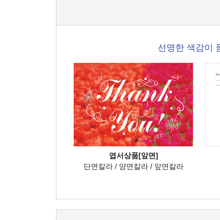
선명한 색감이 
엽서상품[앞면]
단면칼라 / 양면칼라 / 앞면칼라