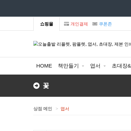
모
쇼핑몰
개인결제
쿠폰존
HOME
책만들기
엽서
초대장
꽃
상점 메인
엽서