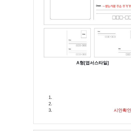
A형[엽서스타일]
시안확인