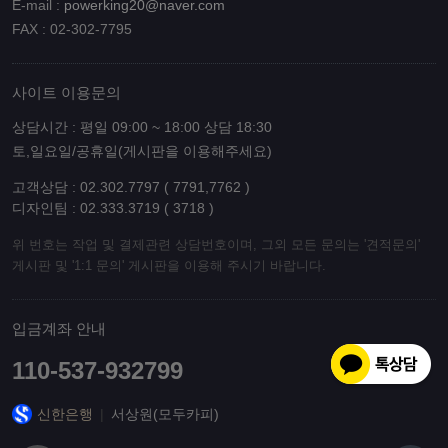
E-mail :
powerking20@naver.com
FAX : 02-302-7795
사이트 이용문의
상담시간 : 평일 09:00 ~ 18:00 상담 18:30
토,일요일/공휴일(게시판을 이용해주세요)
고객상담 : 02.302.7797 ( 7791,7762 )
디자인팀 : 02.333.3719 ( 3718 )
위 번호는 작업 및 결제관련 상담번호이며, 그외 모든 문의는 '견적문의'
게시판 및 '1:1 문의' 게시판을 이용해 주시기 바랍니다.
입금계좌 안내
110-537-932799
신한은행
|
서상원(모두카피)