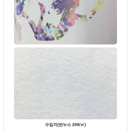
수입지(반누스 209/㎡)