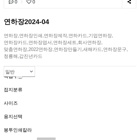
0
0
연하장2024-04
연하장,연하장인쇄,연하장제작,연하카드,기업연하장,
연하장카드,연하장엽서,연하장세트,회사연하장,
맞춤연하장,2022연하장,연하장만들기,새해카드,연하장문구,
청룡해,갑진년카드
초대장
2단접지
B(120mmx170mm)
스노우지200g
1도흑백인쇄
색상봉투선택
일반
작업구분
접지분류
사이즈
용지선택
봉투인쇄칼라