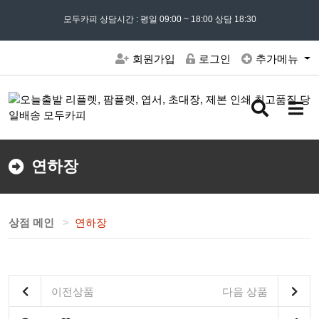
모든 문의는
모두카피 상담시간 : 평일 09:00 ~ 18:00 상담 18:30
02) 302 - 7797
및 '
견적문의
' 게시판을 이용해주세요
회원가입
로그인
추가메뉴
검
메
색
뉴
버
버
튼
튼
연하장
상점 메인
연하장
이전상품
다음 상품