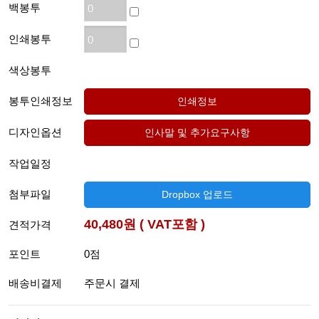
백봉투
인쇄봉투
색상봉투
봉투인쇄정보
디자인옵션
작업일정
첨부파일
Dropbox 업로드
40,480원 ( VAT포함 )
견적가격
포인트
0점
배송비결제
주문시 결제