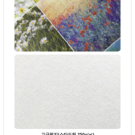
고급펀지(스타드림 250g/㎡)