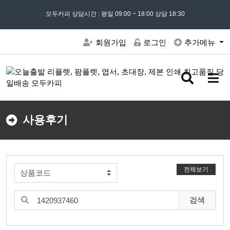
모든 문의는
모두카피 상담시간 : 평일 09:00 ~ 18:00 상담 18:30
02) 302 - 7797
및 '
견적문의
' 게시판을 이용해주세요
회원가입
로그인
추가메뉴
검
메
색
뉴
버
버
튼
튼
사용후기
전체보기
검색