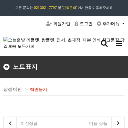
모든 문의는
모두카피 상담시간 : 평일 09:00 ~ 18:00 상담 18:30
02) 302 - 7797
및 '
견적문의
' 게시판을 이용해주세요
회원가입
로그인
추가메뉴
검
메
색
뉴
버
버
튼
튼
노트표지
상점 메인
책만들기
이전상품
다음 상품