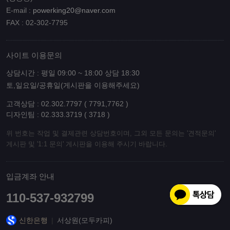
E-mail :
powerking20@naver.com
FAX : 02-302-7795
사이트 이용문의
상담시간 : 평일 09:00 ~ 18:00 상담 18:30
토,일요일/공휴일(게시판을 이용해주세요)
고객상담 : 02.302.7797 ( 7791,7762 )
디자인팀 : 02.333.3719 ( 3718 )
위 번호는 작업 및 결제관련 상담번호이며, 그외 모든 문의는 '견적문의'
게시판 및 '1:1 문의' 게시판을 이용해 주시기 바랍니다.
입금계좌 안내
110-537-932799
신한은행
|
서상원(모두카피)