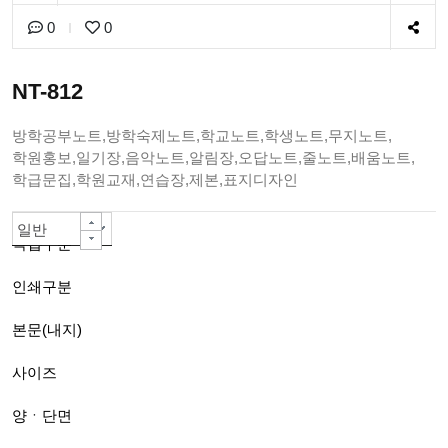
0
0
NT-812
방학공부노트,방학숙제노트,학교노트,학생노트,무지노트,
학원홍보,일기장,음악노트,알림장,오답노트,줄노트,배움노트,
학급문집,학원교재,연습장,제본,표지디자인
일반책자
칼라인쇄 -대량주문 자동할인-
80g백색모조지
A4(210*297mm)
양면
PUR 무선제본(긴쪽)A4까지
아트지or스노우지200g
무광코팅(일반)
단면칼라
선택안함
선택안함
선택안함
선택안함
선택안함
선택안함
일반
작업구분
인쇄구분
본문(내지)
사이즈
양ㆍ단면