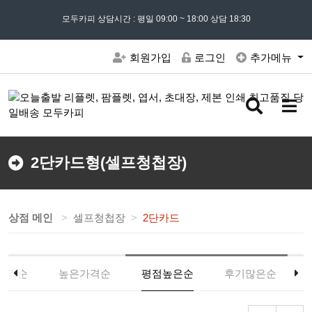
모든 문의는
모두카피 상담시간 : 평일 09:00 ~ 18:00 상담 18:30
02) 302 - 7797
및 '
견적문의
' 게시판을 이용해주세요
회원가입
로그인
추가메뉴
검
메
색
뉴
버
버
튼
튼
2단카드형(셀프청첩장)
상점 메인
셀프청첩장
2단카드
가격순
높은가격순
평점높은순
후기많은순