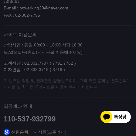
(향동동)
E-mail :
powerking20@naver.com
FAX : 02-302-7795
사이트 이용문의
상담시간 : 평일 09:00 ~ 18:00 상담 18:30
토,일요일/공휴일(게시판을 이용해주세요)
고객상담 : 02.302.7797 ( 7791,7762 )
디자인팀 : 02.333.3719 ( 3718 )
위 번호는 작업 및 결제관련 상담번호이며, 그외 모든 문의는 '견적문의'
게시판 및 '1:1 문의' 게시판을 이용해 주시기 바랍니다.
입금계좌 안내
110-537-932799
신한은행
|
서상원(모두카피)