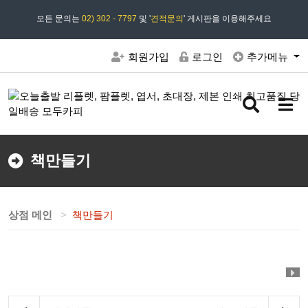
모든 문의는
모두카피 상담시간 : 평일 09:00 ~ 18:00 상담 18:30
02) 302 - 7797
및 '
견적문의
' 게시판을 이용해주세요
회원가입
로그인
추가메뉴
검
메
색
뉴
버
버
튼
튼
책만들기
상점 메인
책만들기