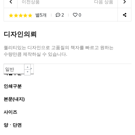
이전상품
다음 상품
별5개
2
0
디자인의뢰
퀄리티있는 디자인으로 고품질의 책자를 빠르고 원하는
수량만큼 제작하실 수 있습니다.
일반책자
칼라인쇄 -대량주문 자동할인-
80g백색모조지
A4(210*297mm)
양면
PUR 무선제본(긴쪽)A4까지
아트지or스노우지200g
무광코팅(일반)
단면칼라
선택안함
선택안함
선택안함
선택안함
선택안함
선택안함
기본형(1EA) 55,000원
일반
작업구분
인쇄구분
본문(내지)
사이즈
양ㆍ단면