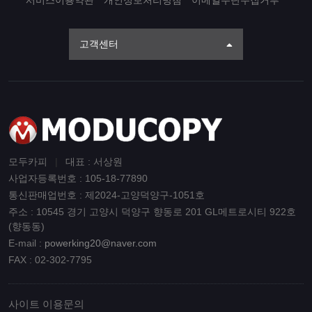
서비스이용약관
개인정보처리방침
이메일무단수집거부
고객센터
모두카피
|
대표 : 서상원
사업자등록번호 : 105-18-77890
통신판매업번호 : 제2024-고양덕양구-1051호
주소 : 10545 경기 고양시 덕양구 향동로 201 GL메트로시티 922호
(향동동)
E-mail :
powerking20@naver.com
FAX : 02-302-7795
사이트 이용문의