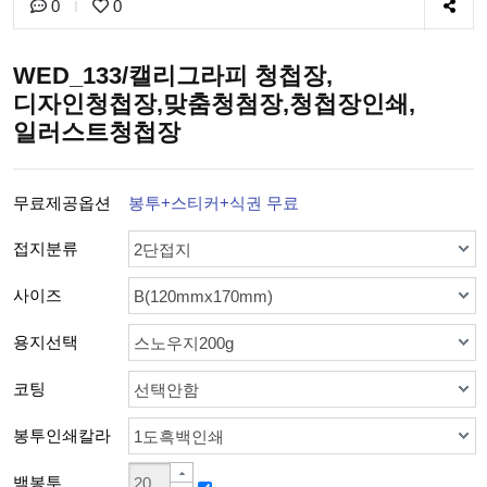
0
0
WED_133/캘리그라피 청첩장,
디자인청첩장,맞춤청첨장,청첩장인쇄,
일러스트청첩장
무료제공옵션
봉투+스티커+식권 무료
접지분류
2단접지
사이즈
B(120mmx170mm)
용지선택
스노우지200g
코팅
선택안함
봉투인쇄칼라
1도흑백인쇄
백봉투