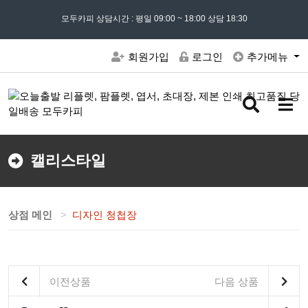
모든 문의는
모두카피 상담시간 : 평일 09:00 ~ 18:00 상담 18:30
02) 302 - 7797
및 '
견적문의
' 게시판을 이용해주세요
회원가입
로그인
추가메뉴
검
메
색
뉴
버
버
튼
튼
캘리스타일
상점 메인
디자인 청첩장
이전상품
다음 상품