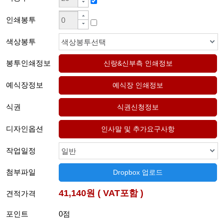
인쇄봉투
색상봉투
색상봉투선택
봉투인쇄정보
예식장정보
식권
디자인옵션
작업일정
일반
첨부파일
Dropbox 업로드
41,140원 ( VAT포함 )
견적가격
포인트
0점