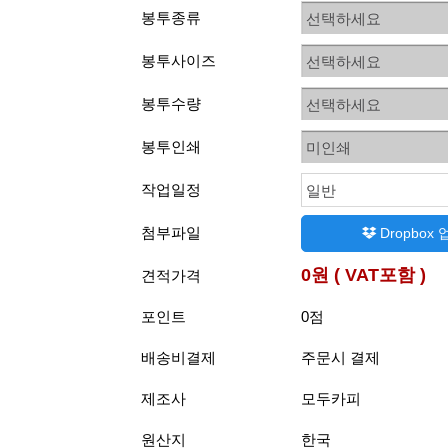
봉투종류
선택하세요
봉투사이즈
선택하세요
봉투수량
선택하세요
봉투인쇄
미인쇄
작업일정
일반
첨부파일
Dropbox
0원 ( VAT포함 )
견적가격
포인트
0점
배송비결제
주문시 결제
제조사
모두카피
원산지
한국