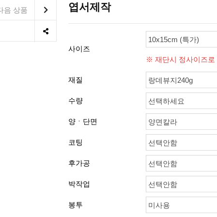
엽서제작
다음 상품
10x15cm (특가)
사이즈
※ 재단시 정사이즈로
재질
랑데뷰지240g
수량
선택하세요
양ㆍ단면
양면칼라
코팅
선택안함
후가공
선택안함
박작업
선택안함
봉투
미사용