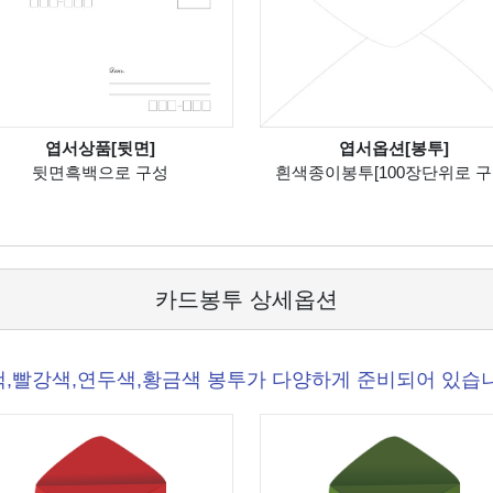
엽서상품[뒷면]
엽서옵션[봉투]
뒷면흑백으로 구성
흰색종이봉투[100장단위로 구
카드봉투 상세옵션
,빨강색,연두색,황금색 봉투가 다양하게 준비되어 있습