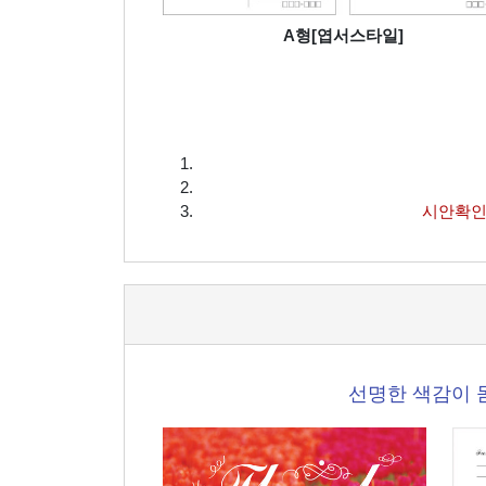
A형[엽서스타일]
시안확인
선명한 색감이 