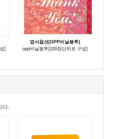
엽서옵션[OPP비닐봉투]
성]
opp비닐봉투[100장단위로 구성]
니다.