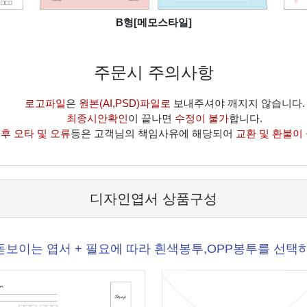
B형[메모스타일]
주문시 주의사항
로고파일
은
원본(AI,PSD)파일로
보내주셔야 깨지지 않습니다.
최종시안확인
이 끝나면
수정이 불가
합니다.
후 오타 및 오류
등은 고객님의 책임사유에 해당되어
교환 및 환불이
디자인엽서 상품구성
돋보이는 엽서 + 필요에 따라 흰색봉투,OPP봉투를 선택하