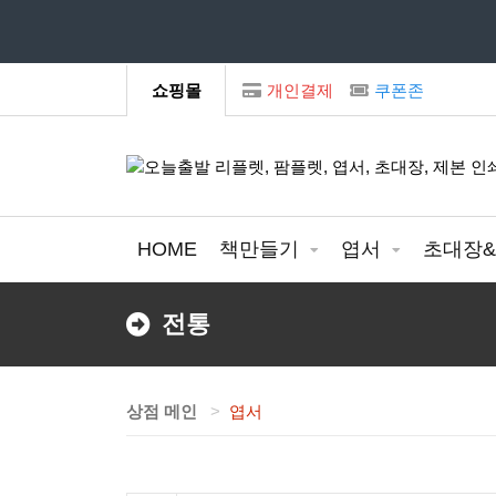
모
쇼핑몰
개인결제
쿠폰존
HOME
책만들기
엽서
초대장
전통
상점 메인
엽서