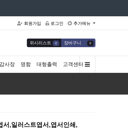
주세요
회원가입
로그인
추가메뉴
위시리스트
장바구니
0
0
감사장
명함
대형출력
고객센터
국엽서,일러스트엽서,엽서인쇄,