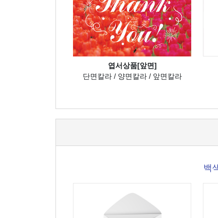
엽서상품[앞면]
단면칼라 / 양면칼라 / 앞면칼라
백색