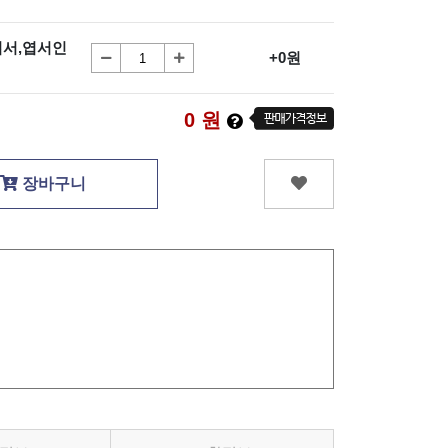
엽서,엽서인
+0원
0
원
장바구니