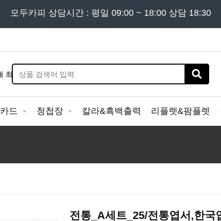
든 문의는
모두카피 상담시간 : 평일 09:00 ~ 18:00 상담 18:30
02) 302 - 7797
및 '
견적문의
' 게시판을 이용해
&카드
청첩장
칼라&흑백출력
리플렛&팜플렛
전통_A세트_25/전통엽서,한