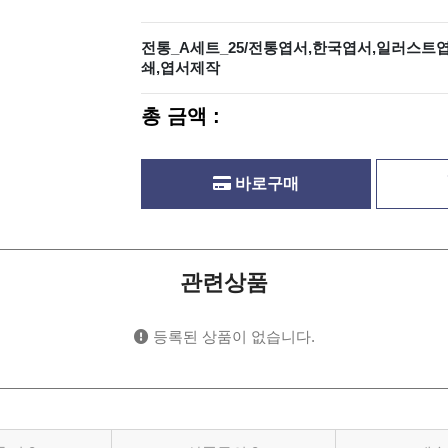
전통_A세트_25/전통엽서,한국엽서,일러스트
쇄,엽서제작
총 금액 :
바로구매
관련상품
등록된 상품이 없습니다.