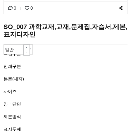
0
0
SO_007 과학교재,교재,문제집,자습서,제본,
표지디자인
일반책자
칼라인쇄 -대량주문 자동할인-
80g백색모조지
A4(210*297mm)
양면
PUR 무선제본(긴쪽)A4까지
아트지or스노우지200g
무광코팅(일반)
단면칼라
선택안함
선택안함
선택안함
선택안함
선택안함
선택안함
일반
작업구분
인쇄구분
본문(내지)
사이즈
양ㆍ단면
제본방식
표지두께