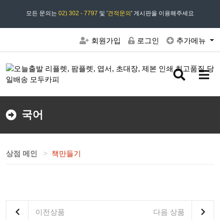
모든 문의는
모두카피 상담시간 : 평일 09:00 ~ 18:00 상담 18:30
02) 302 - 7797
및 '
견적문의
' 게시판을 이용해주세요
회원가입
로그인
추가메뉴
검
메
색
뉴
버
버
튼
튼
국어
상점 메인
책만들기
이전상품
다음 상품