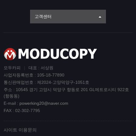
고객센터
모두카피
|
대표 : 서상원
사업자등록번호 : 105-18-77890
통신판매업번호 : 제2024-고양덕양구-1051호
주소 : 10545 경기 고양시 덕양구 향동로 201 GL메트로시티 922호
(향동동)
E-mail :
powerking20@naver.com
FAX : 02-302-7795
사이트 이용문의