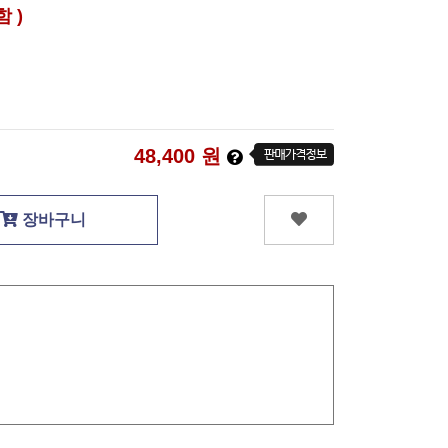
함 )
48,400
원
장바구니