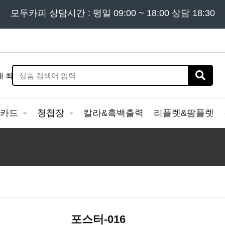
든 문의는
모두카피 상담시간 : 평일 09:00 ~ 18:00 상담 18:30
02) 302 - 7797
및 '
견적문의
' 게시판을 이용해
&카드
청첩장
칼라&흑백출력
리플렛&팜플렛
포스터-016