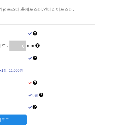
기념포스터,축제포스터,인테리어포스터,
세로 :
mm
x1장=11,000원
0원
 업로드