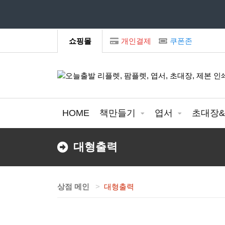
모
쇼핑몰
개인결제
쿠폰존
HOME
책만들기
엽서
초대장
대형출력
상점 메인
대형출력