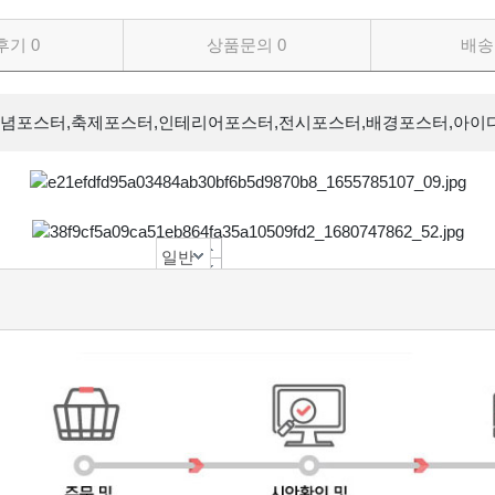
후기
0
상품문의
0
배송
기념포스터,축제포스터,인테리어포스터,전시포스터,배경포스터,아이
A2(420 x 594)
백상지(흰)143g
선택안함
일반포장
일반