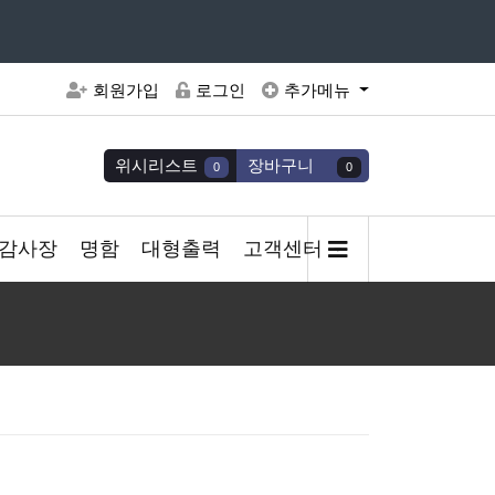
주세요
회원가입
로그인
추가메뉴
위시리스트
장바구니
0
0
감사장
명함
대형출력
고객센터