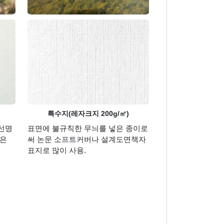
특수지(레자크지 200g/㎡)
선명
표면에 불규칙한 무늬를 넣은 종이로
같은
써 논문 소프트커버나 설계도면책자
표지로 많이 사용.