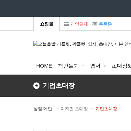
모
쇼핑몰
개인결제
쿠폰존
HOME
책만들기
엽서
초대장
기업초대장
상점 메인
디자인 초대장
기업초대장