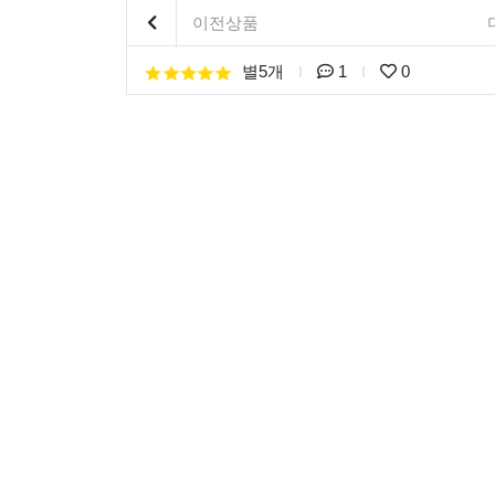
이전상품
별5개
1
0