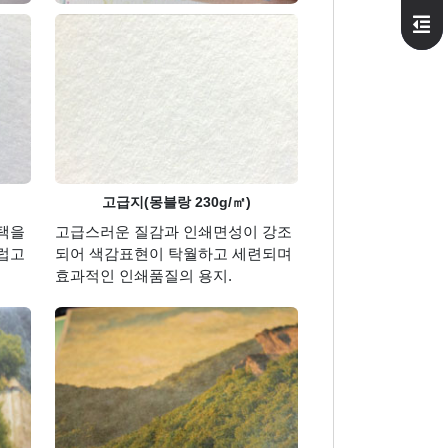
고급지(몽블랑 230g/㎡)
택을
고급스러운 질감과 인쇄면성이 강조
럽고
되어 색감표현이 탁월하고 세련되며
효과적인 인쇄품질의 용지.