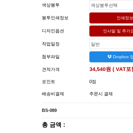
색상봉투
색상봉투선택
봉투인쇄정보
디자인옵션
작업일정
일반
첨부파일
Dropbox
34,540원 ( VAT포
견적가격
포인트
0점
배송비결제
주문시 결제
BS-089
총 금액 :