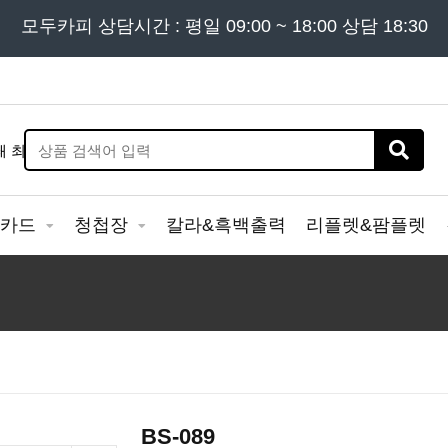
든 문의는
모두카피 상담시간 : 평일 09:00 ~ 18:00 상담 18:30
02) 302 - 7797
및 '
견적문의
' 게시판을 이용해
&카드
청첩장
칼라&흑백출력
리플렛&팜플렛
BS-089