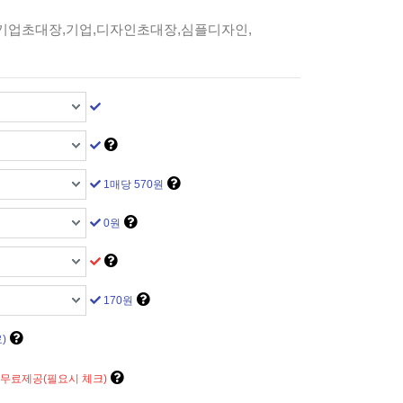
기업초대장,기업,디자인초대장,심플디자인,
1매당 570원
0원
170원
)
 무료제공(필요시 체크)