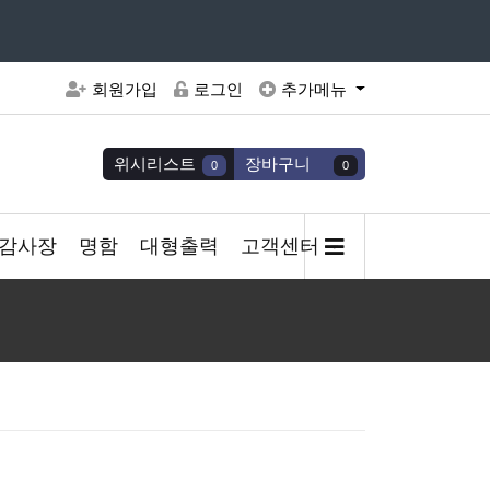
주세요
회원가입
로그인
추가메뉴
위시리스트
장바구니
0
0
감사장
명함
대형출력
고객센터