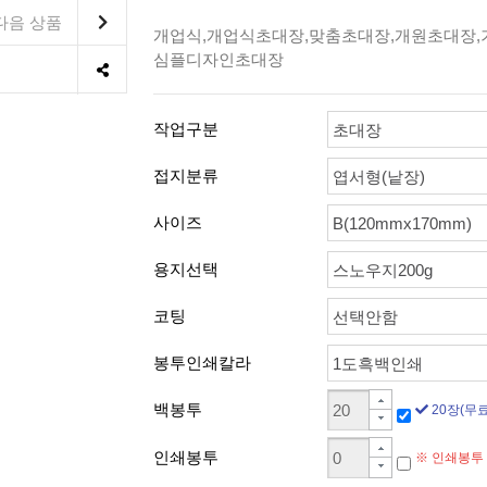
다음 상품
개업식,개업식초대장,맞춤초대장,개원초대장,
심플디자인초대장
작업구분
초대장
접지분류
엽서형(낱장)
사이즈
B(120mmx170mm)
용지선택
스노우지200g
코팅
선택안함
봉투인쇄칼라
1도흑백인쇄
백봉투
20장(무료
인쇄봉투
※ 인쇄봉투