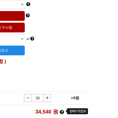
 업로드
함 )
+0원
34,540
원