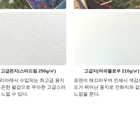
고급펀지(스타드림 250g/㎡)
고급지(머쉬멜로우 210g/㎡)
리아에서 수입되는 최고급 용지
표면이 매끄러우며 인쇄시 색감
은은한 펄감으로 우아한 고급스러
도가 뛰어난 용지로 인화지와 
 느낄 수 있다.
느낌을 준다.