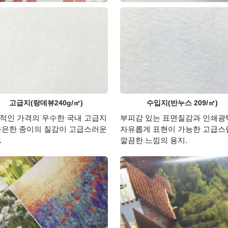
고급지(랑데뷰240g/㎡)
수입지(반누스 209/㎡)
적인 가격의 우수한 국내 고급지
부피감 있는 표면질감과 인쇄광
은은한 종이의 질감이 고급스러운
자유롭게 표현이 가능한 고급스
.
깔끔한 느낌의 용지.