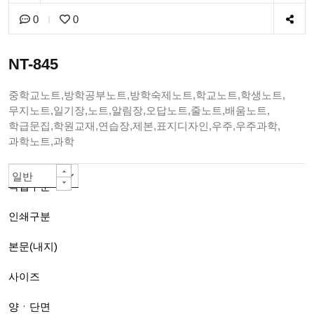
0
0
NT-845
중학교노트,방학공부노트,방학숙제노트,학교노트,학생노트,
무지노트,일기장,노트,알림장,오답노트,줄노트,배움노트,
학급문집,학원교재,연습장,제본,표지디자인,우주,우주과학,
과학노트,과학
일반책자
칼라인쇄 -대량주문 자동할인-
80g백색모조지
A4(210*297mm)
양면
PUR 무선제본(긴쪽)A4까지
아트지or스노우지200g
무광코팅(일반)
단면칼라
선택안함
선택안함
선택안함
선택안함
선택안함
선택안함
일반
작업구분
인쇄구분
본문(내지)
사이즈
양ㆍ단면