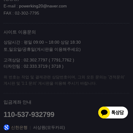
E-mail :
powerking20@naver.com
FAX : 02-302-7795
사이트 이용문의
상담시간 : 평일 09:00 ~ 18:00 상담 18:30
토,일요일/공휴일(게시판을 이용해주세요)
고객상담 : 02.302.7797 ( 7791,7762 )
디자인팀 : 02.333.3719 ( 3718 )
위 번호는 작업 및 결제관련 상담번호이며, 그외 모든 문의는 '견적문의'
게시판 및 '1:1 문의' 게시판을 이용해 주시기 바랍니다.
입금계좌 안내
110-537-932799
신한은행
|
서상원(모두카피)