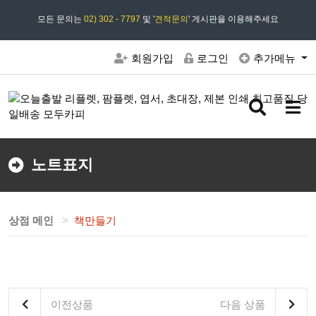
모든 문의는
모두카피 상담시간 : 평일 09:00 ~ 18:00 상담 18:30
02) 302 - 7797
및 '
견적문의
' 게시판을 이용해주세요
회원가입
로그인
추가메뉴
검
메
색
뉴
버
버
튼
튼
노트표지
상점 메인
책만들기
이전상품
다음 상품