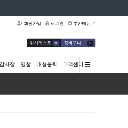
주세요
회원가입
로그인
추가메뉴
위시리스트
장바구니
0
0
감사장
명함
대형출력
고객센터