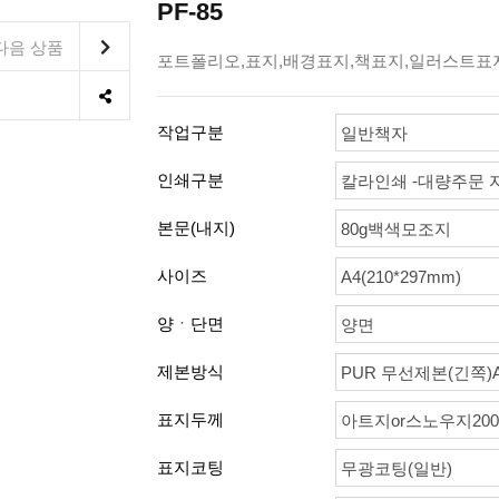
PF-85
다음 상품
포트폴리오,표지,배경표지,책표지,일러스트표
작업구분
일반책자
인쇄구분
칼라인쇄 -대량주문 
본문(내지)
80g백색모조지
사이즈
A4(210*297mm)
양ㆍ단면
양면
제본방식
PUR 무선제본(긴쪽)
표지두께
아트지or스노우지200
표지코팅
무광코팅(일반)