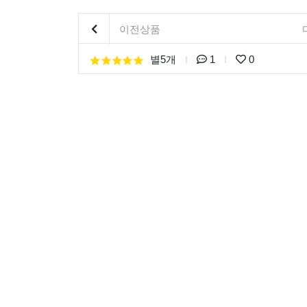
이전상품
별5개
1
0