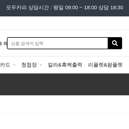
든 문의는
모두카피 상담시간 : 평일 09:00 ~ 18:00 상담 18:30
02) 302 - 7797
및 '
견적문의
' 게시판을 이용해
&카드
청첩장
칼라&흑백출력
리플렛&팜플렛