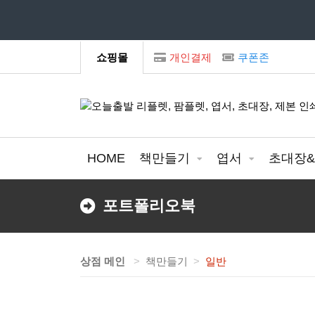
모
쇼핑몰
개인결제
쿠폰존
HOME
책만들기
엽서
초대장
포트폴리오북
상점 메인
책만들기
일반