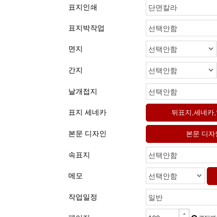
표지인쇄
단면칼라
표지박작업
선택안함
면지
선택안함
간지
선택안함
날개접지
선택안함
표지 세네카
본문 디자인
속표지
선택안함
메모
선택안함
작업일정
일반