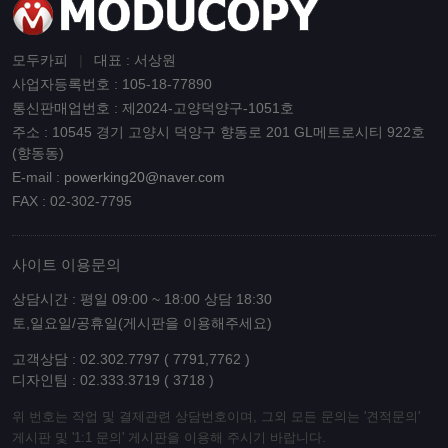
모두카피
|
대표 : 서상원
사업자등록번호 : 105-18-77890
통신판매업번호 : 제2024-고양덕양구-1051호
주소 : 10545 경기 고양시 덕양구 향동로 201 GL메트로시티 922호
(향동동)
E-mail :
powerking20@naver.com
FAX : 02-302-7795
사이트 이용문의
상담시간 : 평일 09:00 ~ 18:00 상담 18:30
토,일요일/공휴일(게시판을 이용해주세요)
고객상담 : 02.302.7797 ( 7791,7762 )
디자인팀 : 02.333.3719 ( 3718 )
위 번호는 작업 및 결제관련 상담번호이며, 그외 모든 문의는 '견적문의'
게시판 및 '1:1 문의' 게시판을 이용해 주시기 바랍니다.