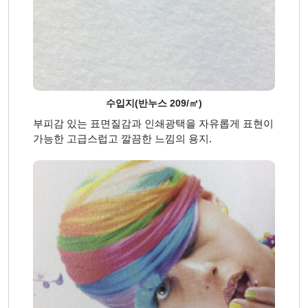
수입지(반누스 209/㎡)
부피감 있는 표면질감과 인쇄광택을 자유롭게 표현이
가능한 고급스럽고 깔끔한 느낌의 용지.