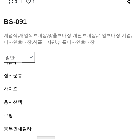
0
1
BS-091
개업식,개업식초대장,맞춤초대장,개원초대장,기업초대장,기업,
디자인초대장,심플디자인,심플디자인초대장
초대장
엽서형(낱장)
B(120mmx170mm)
스노우지200g
선택안함
1도흑백인쇄
색상봉투선택
일반
작업구분
접지분류
사이즈
용지선택
코팅
봉투인쇄칼라