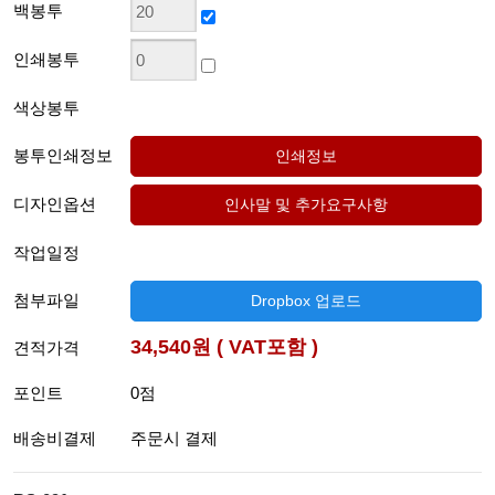
백봉투
인쇄봉투
색상봉투
봉투인쇄정보
디자인옵션
작업일정
첨부파일
Dropbox 업로드
34,540원 ( VAT포함 )
견적가격
포인트
0점
배송비결제
주문시 결제