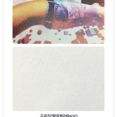
고급지(랑데뷰240g/㎡)