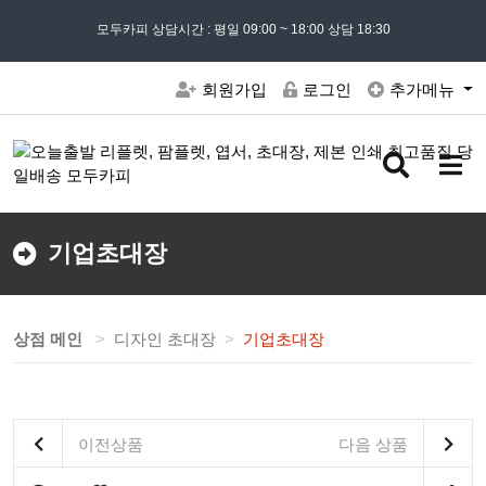
모든 문의는
모두카피 상담시간 : 평일 09:00 ~ 18:00 상담 18:30
02) 302 - 7797
및 '
견적문의
' 게시판을 이용해주세요
회원가입
로그인
추가메뉴
검
메
색
뉴
버
버
튼
튼
기업초대장
상점 메인
디자인 초대장
기업초대장
이전상품
다음 상품