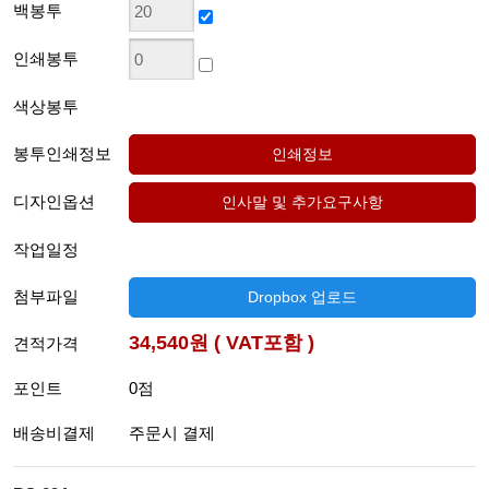
백봉투
인쇄봉투
색상봉투
봉투인쇄정보
디자인옵션
작업일정
첨부파일
Dropbox 업로드
34,540원 ( VAT포함 )
견적가격
포인트
0점
배송비결제
주문시 결제