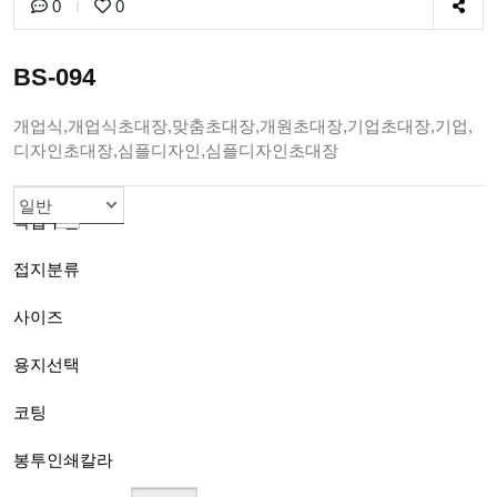
0
0
BS-094
개업식,개업식초대장,맞춤초대장,개원초대장,기업초대장,기업,
디자인초대장,심플디자인,심플디자인초대장
초대장
엽서형(낱장)
B(120mmx170mm)
스노우지200g
선택안함
1도흑백인쇄
색상봉투선택
일반
작업구분
접지분류
사이즈
용지선택
코팅
봉투인쇄칼라