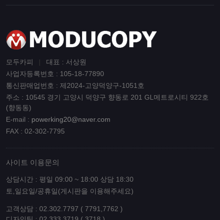
모두카피
|
대표 : 서상원
사업자등록번호 : 105-18-77890
통신판매업번호 : 제2024-고양덕양구-1051호
주소 : 10545 경기 고양시 덕양구 향동로 201 GL메트로시티 922호
(향동동)
E-mail :
powerking20@naver.com
FAX : 02-302-7795
사이트 이용문의
상담시간 : 평일 09:00 ~ 18:00 상담 18:30
토,일요일/공휴일(게시판을 이용해주세요)
고객상담 : 02.302.7797 ( 7791,7762 )
디자인팀 : 02.333.3719 ( 3718 )