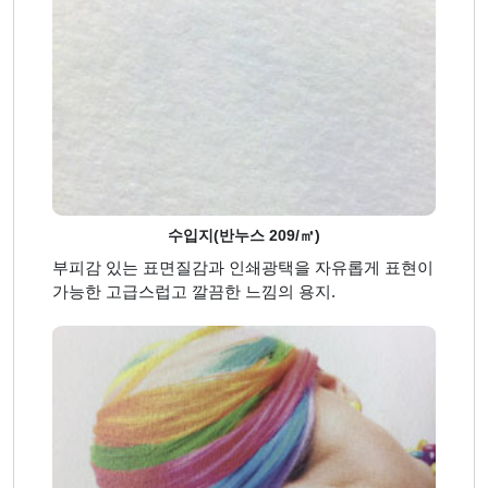
수입지(반누스 209/㎡)
부피감 있는 표면질감과 인쇄광택을 자유롭게 표현이
가능한 고급스럽고 깔끔한 느낌의 용지.