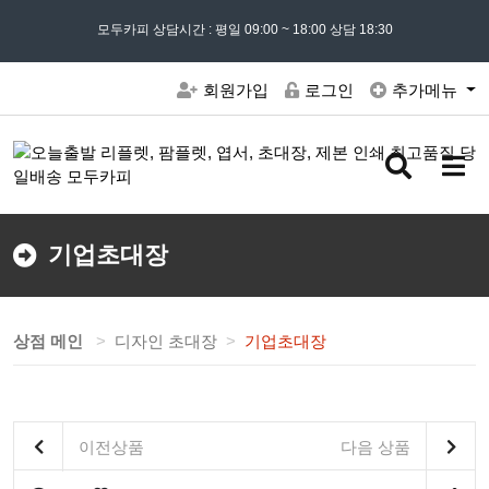
모든 문의는
모두카피 상담시간 : 평일 09:00 ~ 18:00 상담 18:30
02) 302 - 7797
및 '
견적문의
' 게시판을 이용해주세요
회원가입
로그인
추가메뉴
검
메
색
뉴
버
버
튼
튼
기업초대장
상점 메인
디자인 초대장
기업초대장
이전상품
다음 상품