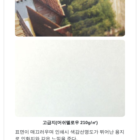
고급지(머쉬멜로우 210g/㎡)
표면이 매끄러우며 인쇄시 색감선명도가 뛰어난 용지
로 인화지와 같은 느낌을 준다.