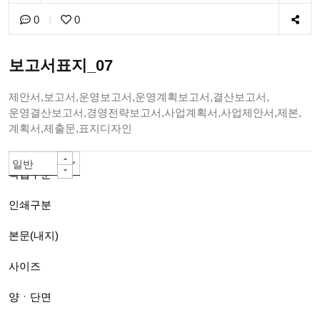
0
0
보고서표지_07
제안서,보고서,운영보고서,운영계획보고서,결산보고서,
운영결산보고서,경영전략보고서,사업계획서,사업제안서,제본,
계획서,제출문,표지디자인
일반책자
칼라인쇄 -대량주문 자동할인-
80g백색모조지
A4(210*297mm)
양면
PUR 무선제본(긴쪽)A4까지
아트지or스노우지200g
무광코팅(일반)
단면칼라
선택안함
선택안함
선택안함
선택안함
선택안함
선택안함
일반
작업구분
인쇄구분
본문(내지)
사이즈
양ㆍ단면