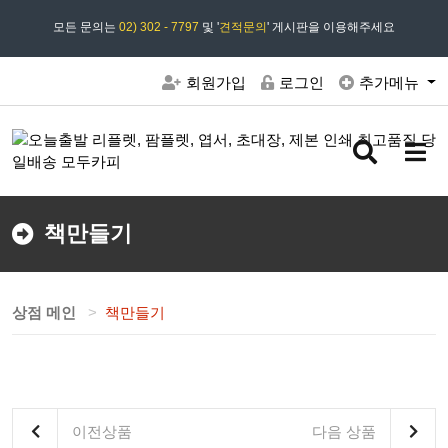
모든 문의는
모두카피 상담시간 : 평일 09:00 ~ 18:00 상담 18:30
02) 302 - 7797
및 '
견적문의
' 게시판을 이용해주세요
회원가입
로그인
추가메뉴
검
메
색
뉴
버
버
튼
튼
책만들기
상점 메인
책만들기
이전상품
다음 상품