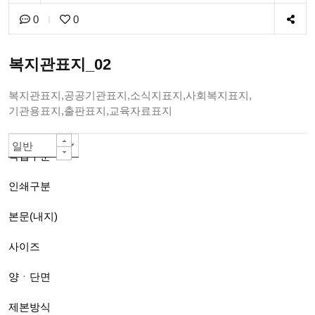
0
0
복지관표지_02
복지관표지,공공기관표지,소식지표지,사회복지표지,
기관용표지,출판표지,교육자료표지
일반책자
칼라인쇄 -대량주문 자동할인-
80g백색모조지
A4(210*297mm)
양면
PUR 무선제본(긴쪽)A4까지
아트지or스노우지200g
무광코팅(일반)
단면칼라
선택안함
선택안함
선택안함
선택안함
선택안함
선택안함
일반
작업구분
인쇄구분
본문(내지)
사이즈
양ㆍ단면
제본방식