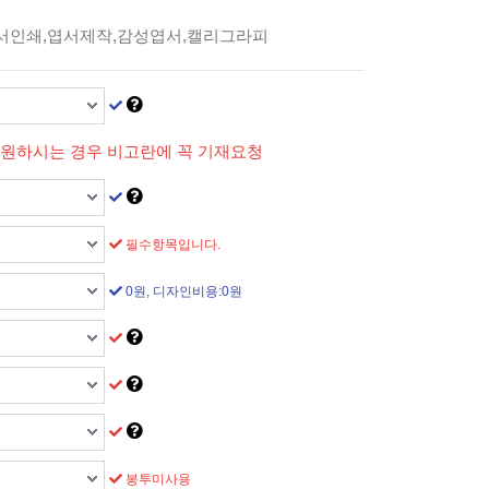
서인쇄,엽서제작,감성엽서,캘리그라피
 원하시는 경우 비고란에 꼭 기재요청
필수항목입니다.
0원, 디자인비용:0원
봉투미사용