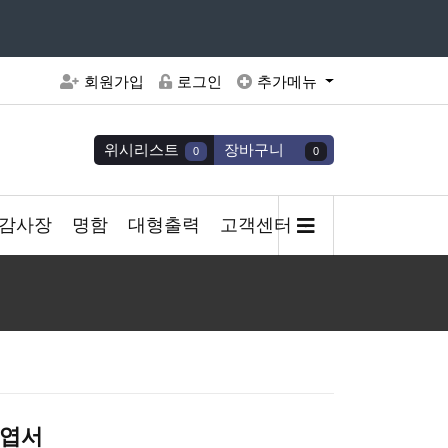
주세요
회원가입
로그인
추가메뉴
위시리스트
장바구니
0
0
감사장
명함
대형출력
고객센터
트엽서