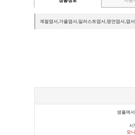
상품정보
사용
계절엽서,가을엽서,일러스트엽서,명언엽서,엽서
샘플에서
시
모니