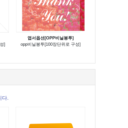
엽서옵션[OPP비닐봉투]
성]
opp비닐봉투[100장단위로 구성]
니다.