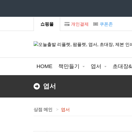
모
쇼핑몰
개인결제
쿠폰존
HOME
책만들기
엽서
초대장
엽서
상점 메인
엽서