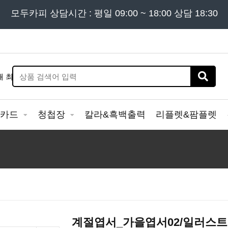
든 문의는
모두카피 상담시간 : 평일 09:00 ~ 18:00 상담 18:30
02) 302 - 7797
및 '
견적문의
' 게시판을 이용해
&카드
청첩장
칼라&흑백출력
리플렛&팜플렛
계절엽서_가을엽서02/일러스