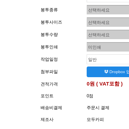
봉투종류
선택하세요
봉투사이즈
선택하세요
봉투수량
선택하세요
봉투인쇄
미인쇄
작업일정
일반
첨부파일
Dropbox
0원 ( VAT포함 )
견적가격
포인트
0점
배송비결제
주문시 결제
제조사
모두카피