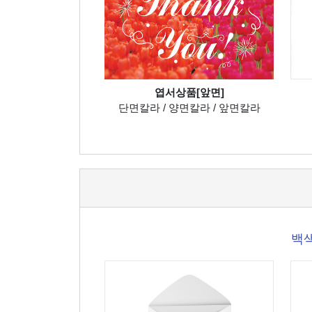
엽서상품[앞면]
단면칼라 / 양면칼라 / 앞면칼라
백색