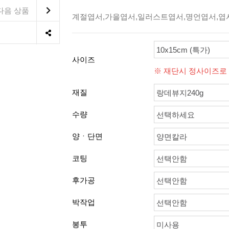
다음 상품
계절엽서,가을엽서,일러스트엽서,명언엽서,엽
10x15cm (특가)
사이즈
※ 재단시 정사이즈로
재질
랑데뷰지240g
수량
선택하세요
양ㆍ단면
양면칼라
코팅
선택안함
후가공
선택안함
박작업
선택안함
봉투
미사용