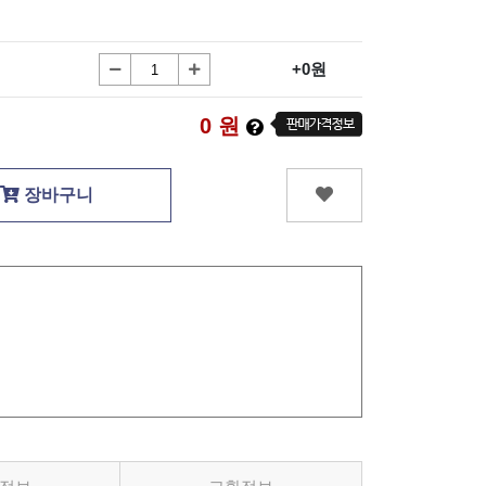
+0원
0
원
장바구니