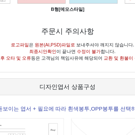
B형[메모스타일]
주문시 주의사항
로고파일
은
원본(AI,PSD)파일로
보내주셔야 깨지지 않습니다.
최종시안확인
이 끝나면
수정이 불가
합니다.
후 오타 및 오류
등은 고객님의 책임사유에 해당되어
교환 및 환불이
디자인엽서 상품구성
돋보이는 엽서 + 필요에 따라 흰색봉투,OPP봉투를 선택하