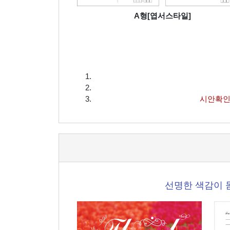
A형[엽서스타일]
시안확인
선명한 색감이 