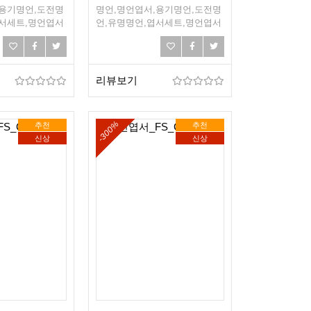
,용기명언,도전명
명언,명언엽서,용기명언,도전명
엽서세트,명언엽서
언,유명명언,엽서세트,명언엽서
희망,조언,선물엽
세트,희망엽서,희망,조언,선물엽
서,엽서선물
리뷰보기
-300%
추천
추천
신상
신상