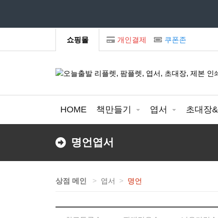
모
쇼핑몰
개인결제
쿠폰존
HOME
책만들기
엽서
초대장
명언엽서
상점 메인
엽서
명언