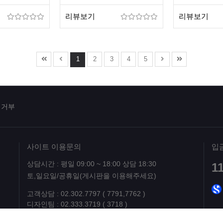
리뷰보기
리뷰보기
1
2
3
4
5
집거부
사이트 이용문의
입
상담시간 : 평일 09:00 ~ 18:00 상담 18:30
1
토,일요일/공휴일(게시판을 이용해주세요)
고객상담 : 02.302.7797 ( 7791,7762 )
디자인팀 : 02.333.3719 ( 3718 )
위 번호는 작업 및 결제관련 상담번호이며, 그외 모든