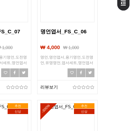
S_C_07
명언엽서_FS_C_06
₩ 4,000
₩
1,000
₩
1,000
,용기명언,도전명
명언,명언엽서,용기명언,도전명
엽서세트,명언엽서
언,유명명언,엽서세트,명언엽서
희망,조언,선물엽
세트,희망엽서,희망,조언,선물엽
서,엽서선물
리뷰보기
-300%
추천
추천
신상
신상