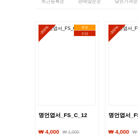
최근등록순
판매많은순
낮은가격순
-300%
-300%
추천
신상
명언엽서_FS_C_12
명언엽서_FS
₩ 4,000
₩ 4,000
₩
1,000