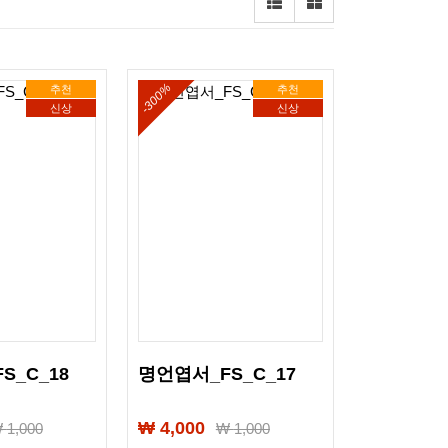
-300%
추천
추천
신상
신상
S_C_18
명언엽서_FS_C_17
₩ 4,000
₩
1,000
₩
1,000