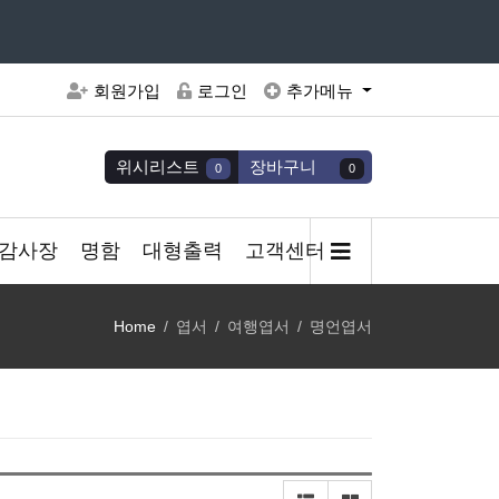
주세요
회원가입
로그인
추가메뉴
위시리스트
장바구니
0
0
감사장
명함
대형출력
고객센터
Home
엽서
여행엽서
명언엽서