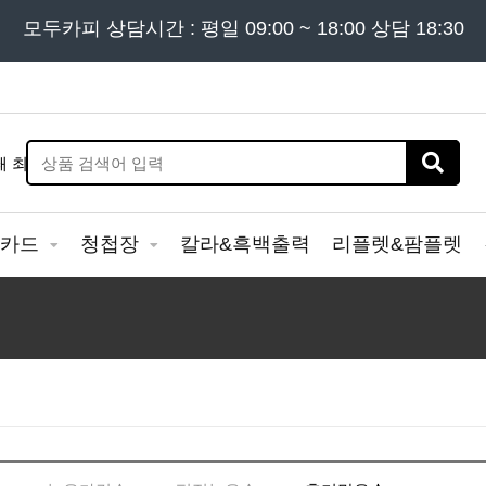
든 문의는
모두카피 상담시간 : 평일 09:00 ~ 18:00 상담 18:30
02) 302 - 7797
및 '
견적문의
' 게시판을 이용해
&카드
청첩장
칼라&흑백출력
리플렛&팜플렛