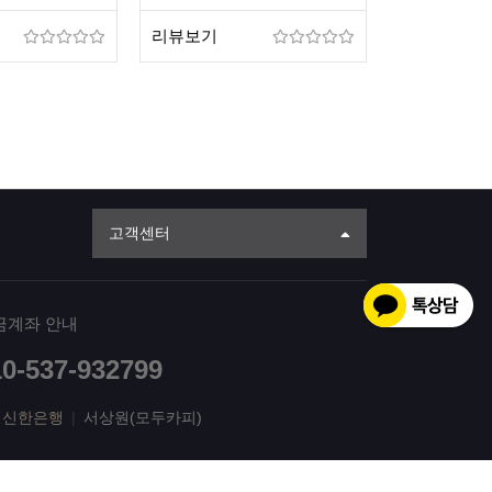
리뷰보기
고객센터
금계좌 안내
10-537-932799
신한은행
|
서상원(모두카피)