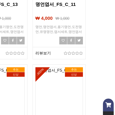
S_C_13
명언엽서_FS_C_11
₩ 4,000
₩
1,000
₩
1,000
,용기명언,도전명
명언,명언엽서,용기명언,도전명
엽서세트,명언엽서
언,유명명언,엽서세트,명언엽서
희망,조언,선물엽
세트,희망엽서,희망,조언,선물엽
서,엽서선물
리뷰보기
-300%
추천
추천
신상
신상