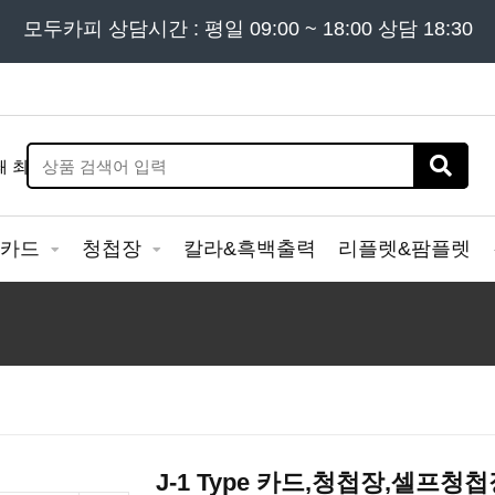
든 문의는
모두카피 상담시간 : 평일 09:00 ~ 18:00 상담 18:30
02) 302 - 7797
및 '
견적문의
' 게시판을 이용해
&카드
청첩장
칼라&흑백출력
리플렛&팜플렛
J-1 Type 카드,청첩장,셀프청