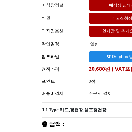
예식장정보
식권
디자인옵션
작업일정
일반
첨부파일
Dropbox
20,680원 ( VAT포
견적가격
포인트
0점
배송비결제
주문시 결제
J-1 Type 카드,청첩장,셀프청첩장
총 금액 :