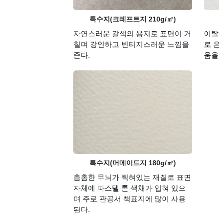
특수지(크레프트지 210g/㎡)
자연스러운 갈색의 용지로 표면이 거
이탈
칠며 강인하고 빈티지스러운 느낌을
로 
준다.
움을
특수지(머메이드지 180g/㎡)
촘촘한 무늬가 찍혀있는 재질로 표면
자체에 파스텔 톤 색채가 입혀 있으
며 주로 관공서 책표지에 많이 사용
된다.