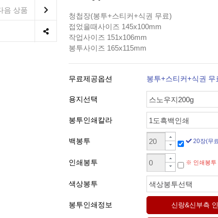
다음 상품
청첩장(봉투+스티커+식권 무료)
접었을때사이즈 145x100mm
작업사이즈 151x106mm
봉투사이즈 165x115mm
무료제공옵션
봉투+스티커+식권 무
용지선택
스노우지200g
봉투인쇄칼라
1도흑백인쇄
백봉투
20장(무료
인쇄봉투
※ 인쇄봉투
색상봉투
색상봉투선택
봉투인쇄정보