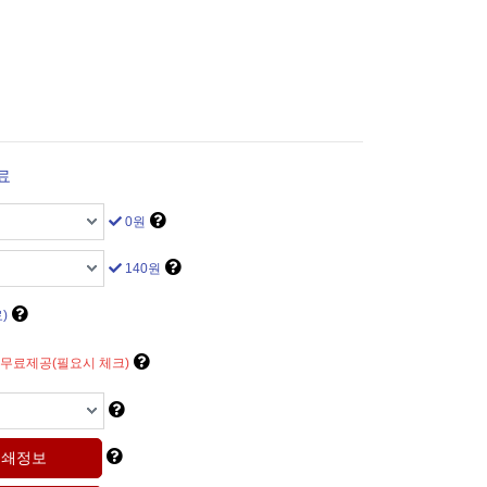
료
0원
140원
)
 무료제공(필요시 체크)