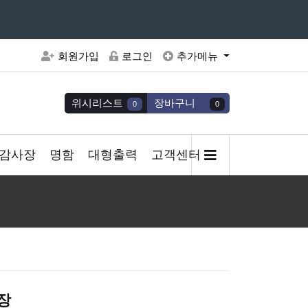
주세요
회원가입
로그인
추가메뉴
위시리스트
장바구니
0
0
감사장
명함
대형출력
고객센터
첩장