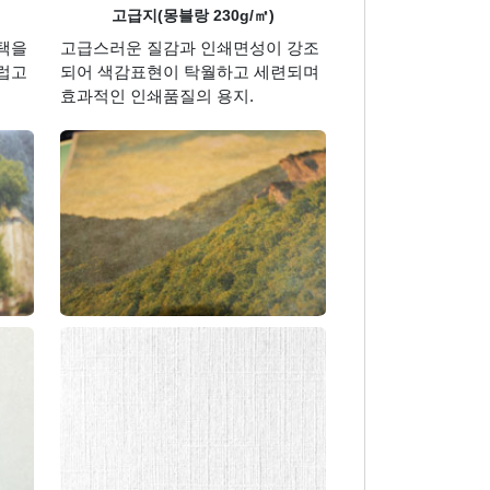
고급지(몽블랑 230g/㎡)
택을
고급스러운 질감과 인쇄면성이 강조
럽고
되어 색감표현이 탁월하고 세련되며
효과적인 인쇄품질의 용지.