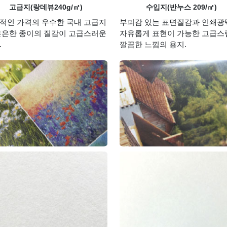
고급지(랑데뷰240g/㎡)
수입지(반누스 209/㎡)
적인 가격의 우수한 국내 고급지
부피감 있는 표면질감과 인쇄광
은은한 종이의 질감이 고급스러운
자유롭게 표현이 가능한 고급스
.
깔끔한 느낌의 용지.