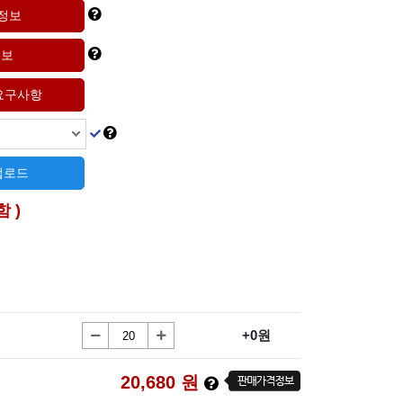
 업로드
함 )
+0원
20,680
원