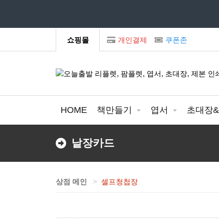
모
쇼핑몰
개인결제
쿠폰존
HOME
책만들기
엽서
초대장
낱장카드
상점 메인
셀프청첩장