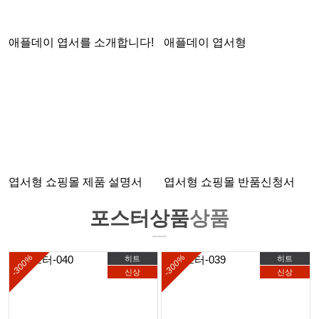
애플데이 엽서를 소개합니다!
애플데이 엽서형
엽서형 쇼핑몰 제품 설명서
엽서형 쇼핑몰 반품신청서
포스터상품
상품
-300%
-300%
히트
히트
신상
신상