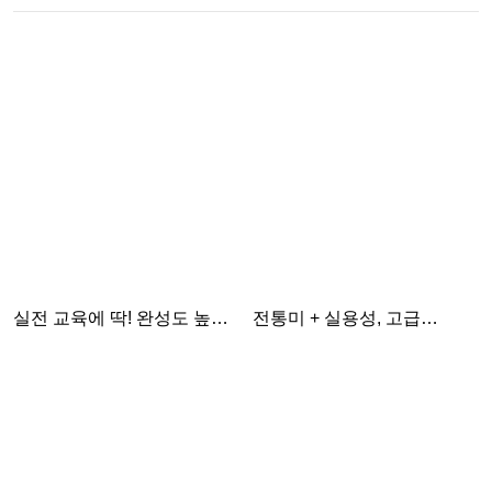
실전 교육에 딱! 완성도 높은
전통미 + 실용성, 고급
교재 제작
제본으로 완성한 국어 과제장