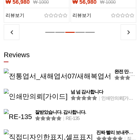
₩ 56,980
₩ 56,980
₩ 1000
₩ 1000
디자인청첩장,
일러스트청첩장
맞춤청첨장,청첩장인쇄
리뷰보기
리뷰보기
Reviews
완전 만족합니다
넘 넘 감사합니다
|
인쇄만의뢰[가이드]
잘받았습니다. 감사합니다.
|
RE-135
진짜 빨리 보내주셔서 감사합니당!!!!
|
직접디자인한표지,셀프표지