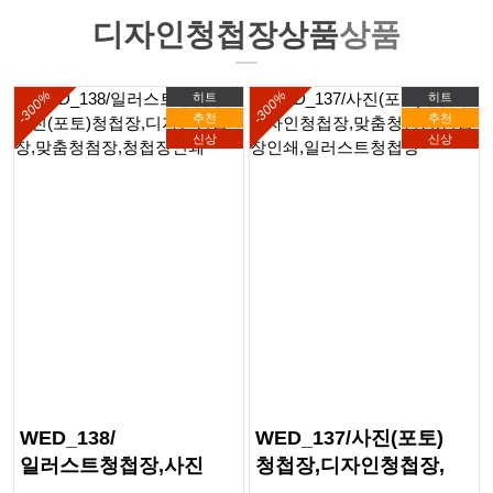
디자인청첩장상품
상품
-300%
-300%
히트
히트
추천
추천
신상
신상
WED_138/
WED_137/사진(포토)
일러스트청첩장,사진
청첩장,디자인청첩장,
(포토)청첩장,
맞춤청첨장,청첩장인쇄,