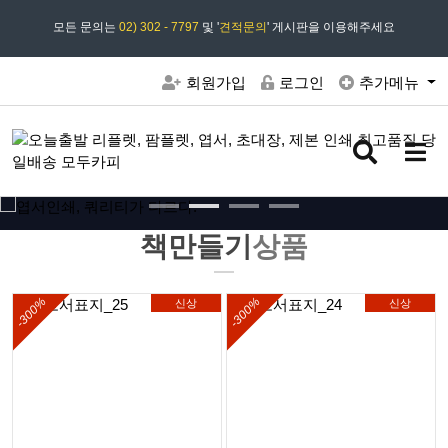
모든 문의는
모두카피 상담시간 : 평일 09:00 ~ 18:00 상담 18:30
02) 302 - 7797
및 '
견적문의
' 게시판을 이용해주세요
회원가입
로그인
추가메뉴
검
메
색
뉴
버
버
튼
튼
책만들기
상품
-300%
-300%
신상
신상