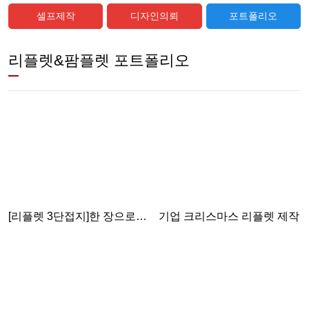
셀프제작
디자인의뢰
포트폴리오
리플렛&팜플렛 포트폴리오
[리플렛 3단접지]한 장으로
기업 크리스마스 리플렛 제작
강렬하게, 브랜드의 가치를
전하세요!