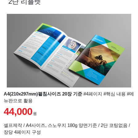
2단 리플렛
A4(210x297mm)펼침사이즈 20장 기준
#4페이지 #핵심 내용 #메
뉴판으로 활용
44,000
원
셀프제작 / A4사이즈, 스노우지 180g 양면기준 / 2단 코팅없음 /
장당 4페이지 구성