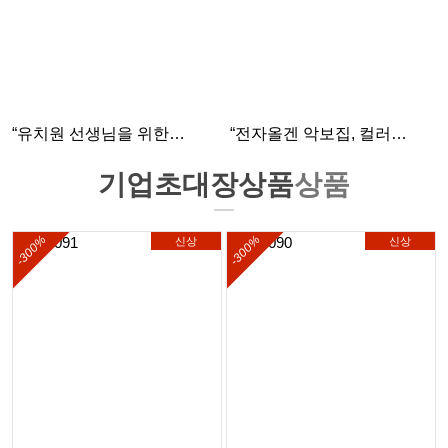
“유치원 선생님을 위한
“전자올겐 악보집, 컬러
교육자료, 정확하고 튼튼하게
인쇄로 더 보기 좋게
제본했습니다.”
제작했습니다.”
기업초대장상품
상품
-300%
-300%
신상
신상