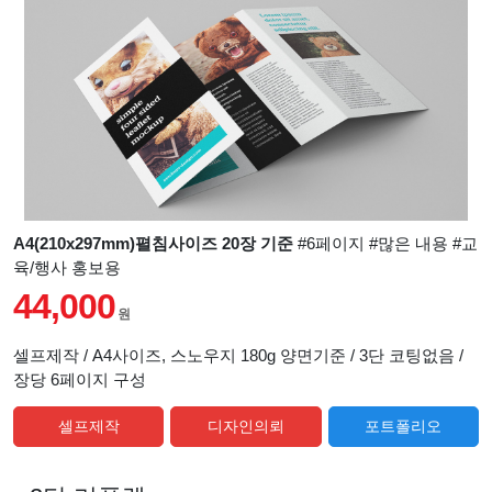
A4(210x297mm)펼침사이즈 20장 기준
#6페이지 #많은 내용 #교
육/행사 홍보용
44,000
원
셀프제작 / A4사이즈, 스노우지 180g 양면기준 / 3단 코팅없음 /
장당 6페이지 구성
셀프제작
디자인의뢰
포트폴리오