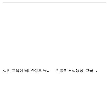
실전 교육에 딱! 완성도 높은
전통미 + 실용성, 고급
교재 제작
제본으로 완성한 국어 과제장