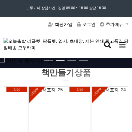
모든 문의는
모두카피 상담시간 : 평일 09:00 ~ 18:00 상담 18:30
02) 302 - 7797
및 '
견적문의
' 게시판을 이용해주세요
회원가입
로그인
추가메뉴
검
메
색
뉴
버
버
튼
튼
책만들기
상품
-300%
-300%
신상
신상