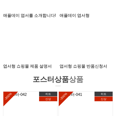
애플데이 엽서를 소개합니다!
애플데이 엽서형
엽서형 쇼핑몰 제품 설명서
엽서형 쇼핑몰 반품신청서
포스터상품
상품
-300%
-300%
히트
히트
신상
신상