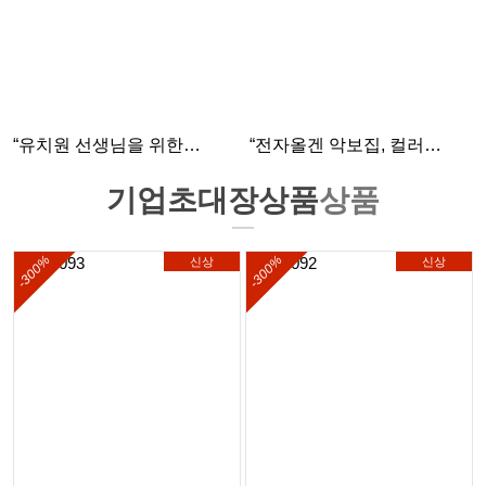
“유치원 선생님을 위한
“전자올겐 악보집, 컬러
교육자료, 정확하고 튼튼하게
인쇄로 더 보기 좋게
제본했습니다.”
제작했습니다.”
기업초대장상품
상품
-300%
-300%
신상
신상