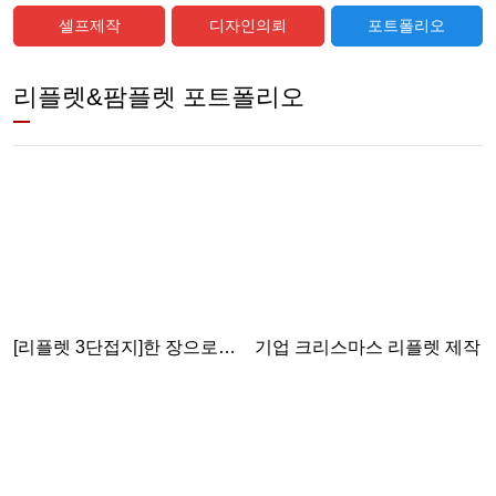
셀프제작
디자인의뢰
포트폴리오
리플렛&팜플렛 포트폴리오
[리플렛 3단접지]한 장으로
기업 크리스마스 리플렛 제작
강렬하게, 브랜드의 가치를
전하세요!