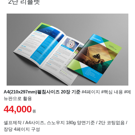
2단 리플렛
A4(210x297mm)펼침사이즈 20장 기준
#4페이지 #핵심 내용 #메
뉴판으로 활용
44,000
원
셀프제작 / A4사이즈, 스노우지 180g 양면기준 / 2단 코팅없음 /
장당 4페이지 구성